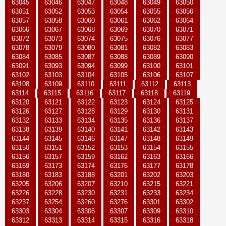
63045
63046
63047
63048
63049
63050
63051
63052
63053
63054
63055
63056
63057
63058
63060
63061
63062
63064
63066
63067
63068
63069
63070
63071
63072
63073
63074
63075
63076
63077
63078
63079
63080
63081
63082
63083
63084
63085
63087
63088
63089
63090
63091
63093
63094
63099
63100
63101
63102
63103
63104
63105
63106
63107
63108
63109
63110
63111
63112
63113
63114
63115
63116
63117
63118
63119
63120
63121
63122
63123
63124
63125
63126
63127
63128
63129
63130
63131
63132
63133
63134
63135
63136
63137
63138
63139
63140
63141
63142
63143
63144
63145
63146
63147
63148
63149
63150
63151
63152
63153
63154
63155
63156
63157
63159
63162
63163
63166
63169
63173
63174
63176
63177
63178
63180
63183
63188
63201
63202
63203
63205
63206
63207
63210
63215
63221
63226
63228
63230
63231
63233
63234
63237
63254
63260
63276
63301
63302
63303
63304
63306
63307
63309
63310
63312
63313
63314
63315
63316
63318