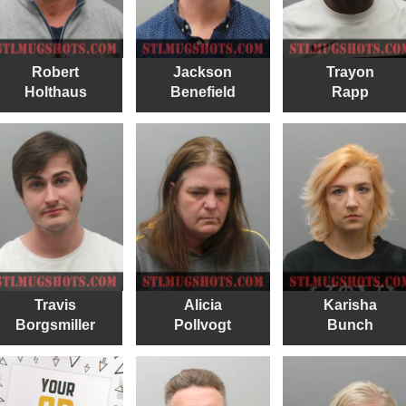
Robert
Jackson
Trayon
Holthaus
Benefield
Rapp
Travis
Alicia
Karisha
Borgsmiller
Pollvogt
Bunch