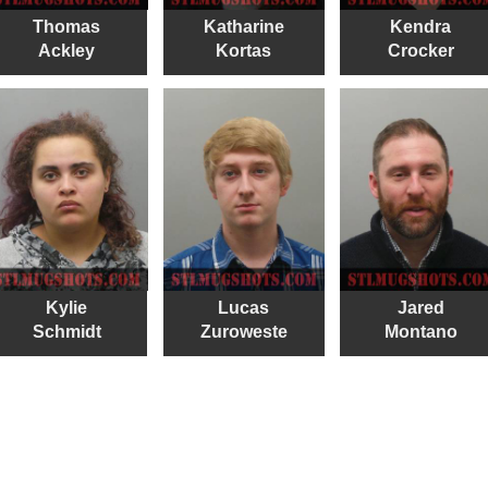
Thomas
Katharine
Kendra
Ackley
Kortas
Crocker
Kylie
Lucas
Jared
Schmidt
Zuroweste
Montano