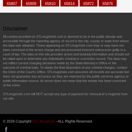
65807
65809
65810
65814
65872
65876
Disclaimer
All content provided on STLmugshots.com is deemed to be in the public domain and
accessible through the reporting agency of record in the city, county or state from where
the data was obtained. Those appearing on STLmugshots.com may or may have not
been convicted of the arrest charge and are presumed innocent until proven guilty in a
court of law. The data on this site provides arrest and booking information and should not
be relied upon to determine any individual's criminal or conviction record. The data may
not reflect current charging decisions made by the State Attorney's Office or the
outcome of criminal trials. To obtain the final disposition of any criminal charges, contact
the Clerk of the Court's Office. STLmugshots.com assumes all records are accurate but
does not guarantee any accuracy as they are reported by the public services agency or
public information source. An arrest does not mean that the inmate has been convicted
of the crime.
STLmugshots.com will NOT accept any type of payment for removal of a mugshot from
our site.
© 2026 Copyright
STL Mugshots
- ALL Rights Reserved.