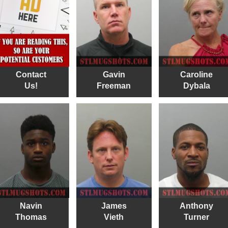
Contact
Gavin
Caroline
Us!
Freeman
Dybala
Navin
James
Anthony
Thomas
Vieth
Turner