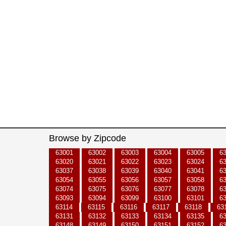
Browse by Zipcode
63001
63002
63003
63004
63005
6
63020
63021
63022
63023
63024
6
63037
63038
63039
63040
63041
6
63054
63055
63056
63057
63058
6
63074
63075
63076
63077
63078
6
63093
63094
63099
63100
63101
6
63114
63115
63116
63117
63118
63
63131
63132
63133
63134
63135
6
63148
63149
63150
63151
63152
6