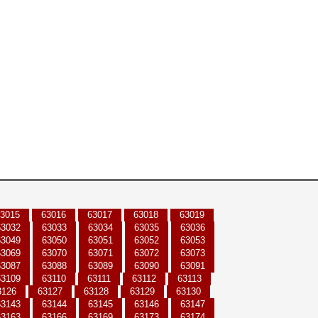
3015
63016
63017
63018
63019
63032
63033
63034
63035
63036
63049
63050
63051
63052
63053
63069
63070
63071
63072
63073
63087
63088
63089
63090
63091
63109
63110
63111
63112
63113
3126
63127
63128
63129
63130
63143
63144
63145
63146
63147
63163
63166
63169
63173
63174