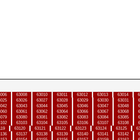
3006
63008
63010
63011
63012
63013
63014
6
3025
63026
63027
63028
63029
63030
63031
3042
63043
63044
63045
63046
63047
63048
3060
63061
63062
63064
63066
63067
63068
3079
63080
63081
63082
63083
63084
63085
3102
63103
63104
63105
63106
63107
63108
119
63120
63121
63122
63123
63124
63125
6
3136
63137
63138
63139
63140
63141
63142
3153
63154
63155
63156
63157
63159
63162