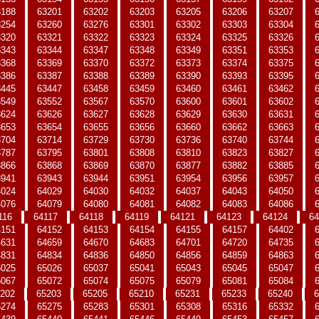
3188
63201
63202
63203
63205
63206
63207
3254
63260
63276
63301
63302
63303
63304
3320
63321
63322
63323
63324
63325
63326
3343
63344
63347
63348
63349
63351
63353
3368
63369
63370
63372
63373
63374
63375
3386
63387
63388
63389
63390
63393
63395
3445
63447
63458
63459
63460
63461
63462
3549
63552
63567
63570
63600
63601
63602
3624
63626
63627
63628
63629
63630
63631
3653
63654
63655
63656
63660
63662
63663
3704
63714
63729
63730
63736
63740
63744
3787
63795
63801
63808
63810
63823
63827
3866
63868
63869
63870
63877
63882
63885
3941
63943
63944
63951
63954
63956
63957
4024
64029
64030
64032
64037
64043
64050
4076
64079
64080
64081
64082
64083
64086
116
64117
64118
64119
64121
64123
64124
64
4151
64152
64153
64154
64155
64157
64402
4631
64659
64670
64683
64701
64720
64735
4831
64834
64836
64850
64856
64859
64863
5025
65026
65037
65041
65043
65045
65047
5067
65072
65074
65075
65079
65081
65084
202
65203
65205
65210
65231
65233
65240
6
5274
65275
65283
65301
65308
65316
65332