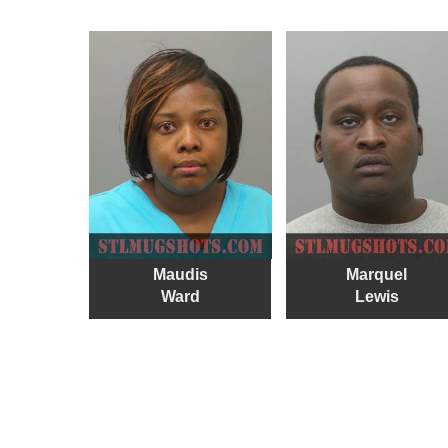
Maudis
Marquel
Ward
Lewis