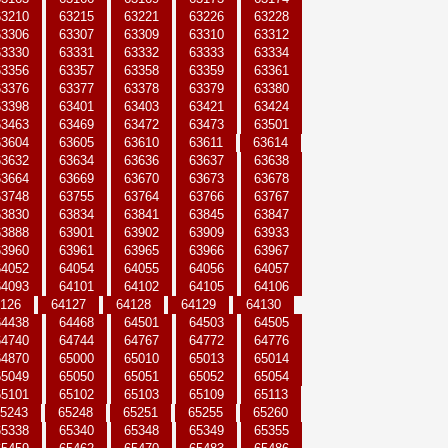
63210
63215
63221
63226
63228
63306
63307
63309
63310
63312
63330
63331
63332
63333
63334
63356
63357
63358
63359
63361
63376
63377
63378
63379
63380
63398
63401
63403
63421
63424
63463
63469
63472
63473
63501
63604
63605
63610
63611
63614
63632
63634
63636
63637
63638
63664
63669
63670
63673
63678
63748
63755
63764
63766
63767
63830
63834
63841
63845
63847
63888
63901
63902
63909
63933
63960
63961
63965
63966
63967
64052
64054
64055
64056
64057
64093
64101
64102
64105
64106
126
64127
64128
64129
64130
64438
64468
64501
64503
64505
64740
64744
64767
64772
64776
64870
65000
65010
65013
65014
65049
65050
65051
65052
65054
65101
65102
65103
65109
65113
5243
65248
65251
65255
65260
65338
65340
65348
65349
65355