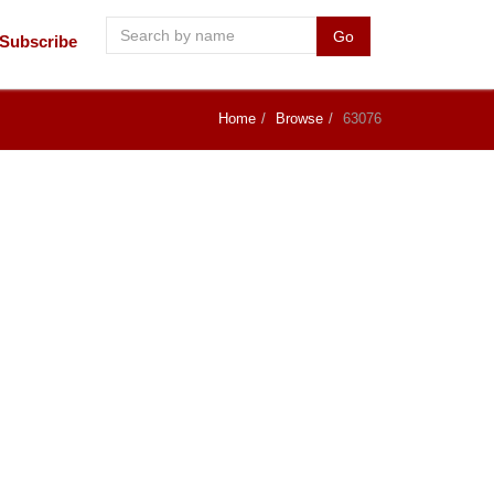
Go
Subscribe
Home
Browse
63076