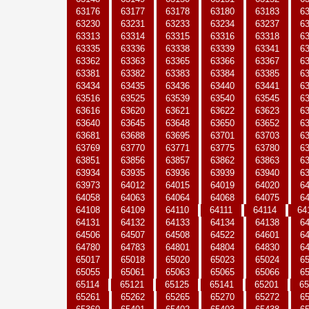
63176
63177
63178
63180
63183
6
63230
63231
63233
63234
63237
6
63313
63314
63315
63316
63318
6
63335
63336
63338
63339
63341
6
63362
63363
63365
63366
63367
6
63381
63382
63383
63384
63385
6
63434
63435
63436
63440
63441
6
63516
63525
63539
63540
63545
6
63616
63620
63621
63622
63623
6
63640
63645
63648
63650
63652
6
63681
63688
63695
63701
63703
6
63769
63770
63771
63775
63780
6
63851
63856
63857
63862
63863
6
63934
63935
63936
63939
63940
6
63973
64012
64015
64019
64020
6
64058
64063
64064
64068
64075
6
64108
64109
64110
64111
64114
64
64131
64132
64133
64134
64138
6
64506
64507
64508
64522
64601
6
64780
64783
64801
64804
64830
6
65017
65018
65020
65023
65024
6
65055
65061
65063
65065
65066
6
65114
65121
65125
65141
65201
65
65261
65262
65265
65270
65272
6