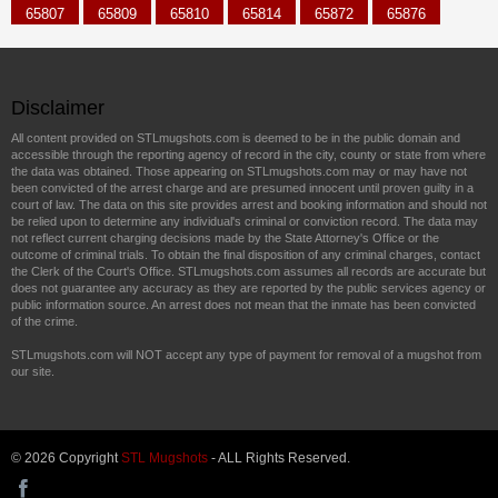
65807
65809
65810
65814
65872
65876
Disclaimer
All content provided on STLmugshots.com is deemed to be in the public domain and
accessible through the reporting agency of record in the city, county or state from where
the data was obtained. Those appearing on STLmugshots.com may or may have not
been convicted of the arrest charge and are presumed innocent until proven guilty in a
court of law. The data on this site provides arrest and booking information and should not
be relied upon to determine any individual's criminal or conviction record. The data may
not reflect current charging decisions made by the State Attorney's Office or the
outcome of criminal trials. To obtain the final disposition of any criminal charges, contact
the Clerk of the Court's Office. STLmugshots.com assumes all records are accurate but
does not guarantee any accuracy as they are reported by the public services agency or
public information source. An arrest does not mean that the inmate has been convicted
of the crime.
STLmugshots.com will NOT accept any type of payment for removal of a mugshot from
our site.
© 2026 Copyright
STL Mugshots
- ALL Rights Reserved.