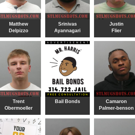
Matthew
Srinivas
Justin
Delpizzo
Ayannagari
Flier
Trent
Bail Bonds
Camaron
Obermoeller
Palmer-benson