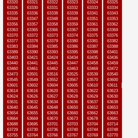
63320
63321
63322
63323
63324
63325
63326
63330
63331
63332
63333
63334
63335
63336
63338
63339
63341
63343
63344
63347
63348
63349
63351
63353
63356
63357
63358
63359
63361
63362
63363
63365
63366
63367
63368
63369
63370
63372
63373
63374
63375
63376
63377
63378
63379
63380
63381
63382
63383
63384
63385
63386
63387
63388
63389
63390
63393
63395
63398
63401
63403
63421
63424
63434
63435
63436
63440
63441
63445
63447
63458
63459
63460
63461
63462
63463
63469
63472
63473
63501
63516
63525
63539
63540
63545
63549
63552
63567
63570
63600
63601
63602
63604
63605
63610
63611
63614
63616
63620
63621
63622
63623
63624
63626
63627
63628
63629
63630
63631
63632
63634
63636
63637
63638
63640
63645
63648
63650
63652
63653
63654
63655
63656
63660
63662
63663
63664
63669
63670
63673
63678
63681
63688
63695
63701
63703
63704
63714
63729
63730
63736
63740
63744
63748
63755
63764
63766
63767
63769
63770