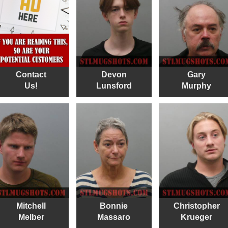
Contact
Devon
Gary
Us!
Lunsford
Murphy
Mitchell
Bonnie
Christopher
Melber
Massaro
Krueger