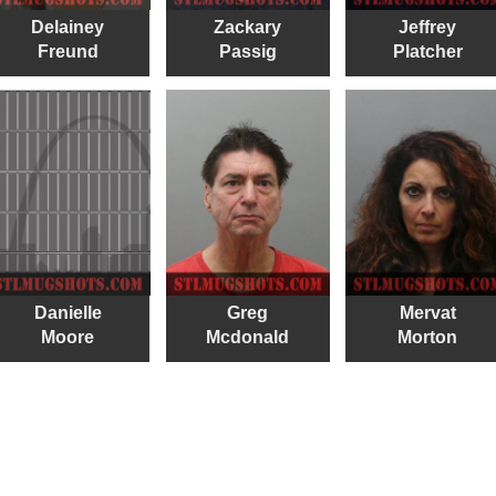
Delainey
Zackary
Jeffrey
Freund
Passig
Platcher
Danielle
Greg
Mervat
Moore
Mcdonald
Morton