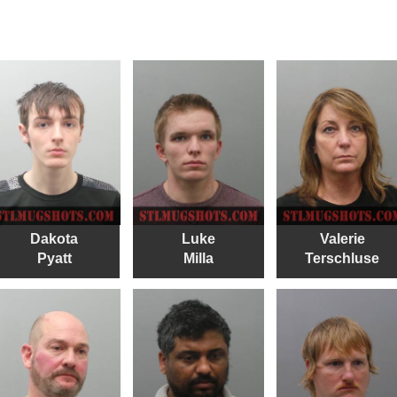
Dakota
Luke
Valerie
Pyatt
Milla
Terschluse