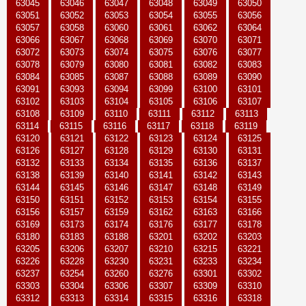
63045
63046
63047
63048
63049
63050
63051
63052
63053
63054
63055
63056
63057
63058
63060
63061
63062
63064
63066
63067
63068
63069
63070
63071
63072
63073
63074
63075
63076
63077
63078
63079
63080
63081
63082
63083
63084
63085
63087
63088
63089
63090
63091
63093
63094
63099
63100
63101
63102
63103
63104
63105
63106
63107
63108
63109
63110
63111
63112
63113
63114
63115
63116
63117
63118
63119
63120
63121
63122
63123
63124
63125
63126
63127
63128
63129
63130
63131
63132
63133
63134
63135
63136
63137
63138
63139
63140
63141
63142
63143
63144
63145
63146
63147
63148
63149
63150
63151
63152
63153
63154
63155
63156
63157
63159
63162
63163
63166
63169
63173
63174
63176
63177
63178
63180
63183
63188
63201
63202
63203
63205
63206
63207
63210
63215
63221
63226
63228
63230
63231
63233
63234
63237
63254
63260
63276
63301
63302
63303
63304
63306
63307
63309
63310
63312
63313
63314
63315
63316
63318