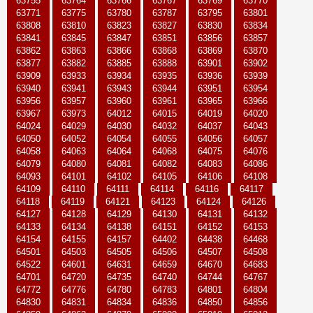
63755
63764
63766
63767
63769
63770
63771
63775
63780
63787
63795
63801
63808
63810
63823
63827
63830
63834
63841
63845
63847
63851
63856
63857
63862
63863
63866
63868
63869
63870
63877
63882
63885
63888
63901
63902
63909
63933
63934
63935
63936
63939
63940
63941
63943
63944
63951
63954
63956
63957
63960
63961
63965
63966
63967
63973
64012
64015
64019
64020
64024
64029
64030
64032
64037
64043
64050
64052
64054
64055
64056
64057
64058
64063
64064
64068
64075
64076
64079
64080
64081
64082
64083
64086
64093
64101
64102
64105
64106
64108
64109
64110
64111
64114
64116
64117
64118
64119
64121
64123
64124
64126
64127
64128
64129
64130
64131
64132
64133
64134
64138
64151
64152
64153
64154
64155
64157
64402
64438
64468
64501
64503
64505
64506
64507
64508
64522
64601
64631
64659
64670
64683
64701
64720
64735
64740
64744
64767
64772
64776
64780
64783
64801
64804
64830
64831
64834
64836
64850
64856