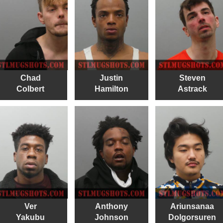
Chad
Justin
Steven
Colbert
Hamilton
Astrack
Ver
Anthony
Ariunsanaa
Yakubu
Johnson
Dolgorsuren