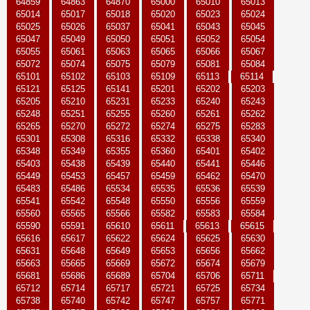
64859
64863
64870
65000
65010
65013
65014
65017
65018
65020
65023
65024
65025
65026
65037
65041
65043
65045
65047
65049
65050
65051
65052
65054
65055
65061
65063
65065
65066
65067
65072
65074
65075
65079
65081
65084
65101
65102
65103
65109
65113
65114
65121
65125
65141
65201
65202
65203
65205
65210
65231
65233
65240
65243
65248
65251
65255
65260
65261
65262
65265
65270
65272
65274
65275
65283
65301
65308
65316
65332
65338
65340
65348
65349
65355
65360
65401
65402
65403
65438
65439
65440
65441
65446
65449
65453
65457
65459
65462
65470
65483
65486
65534
65535
65536
65539
65541
65542
65548
65550
65556
65559
65560
65565
65566
65582
65583
65584
65590
65591
65610
65611
65613
65615
65616
65617
65622
65624
65625
65630
65631
65648
65649
65653
65656
65662
65663
65665
65669
65672
65674
65679
65681
65686
65689
65704
65706
65711
65712
65714
65717
65721
65725
65734
65738
65740
65742
65747
65757
65771