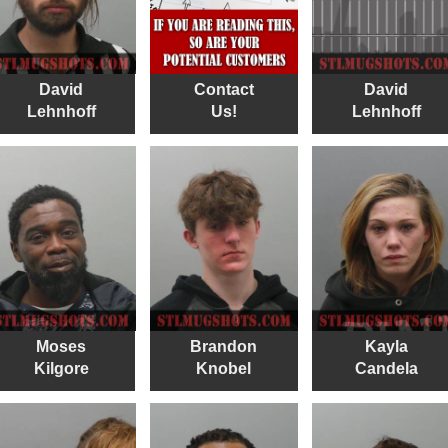
David
Contact
David
Lehnhoff
Us!
Lehnhoff
Moses
Brandon
Kayla
Kilgore
Knobel
Candela