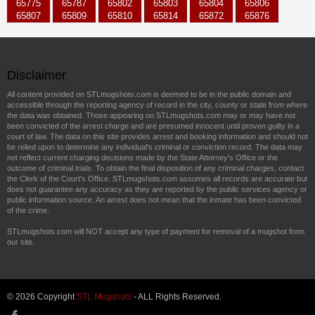
65775
65787
65802
65803
65804
65806
65807
65809
65810
65814
65872
65876
Disclaimer
All content provided on STLmugshots.com is deemed to be in the public domain and
accessible through the reporting agency of record in the city, county or state from where
the data was obtained. Those appearing on STLmugshots.com may or may have not
been convicted of the arrest charge and are presumed innocent until proven guilty in a
court of law. The data on this site provides arrest and booking information and should not
be relied upon to determine any individual's criminal or conviction record. The data may
not reflect current charging decisions made by the State Attorney's Office or the
outcome of criminal trials. To obtain the final disposition of any criminal charges, contact
the Clerk of the Court's Office. STLmugshots.com assumes all records are accurate but
does not guarantee any accuracy as they are reported by the public services agency or
public information source. An arrest does not mean that the inmate has been convicted
of the crime.
STLmugshots.com will NOT accept any type of payment for removal of a mugshot from
our site.
© 2026 Copyright
STL Mugshots
- ALL Rights Reserved.