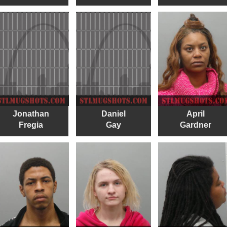
Jonathan
Daniel
April
Fregia
Gay
Gardner