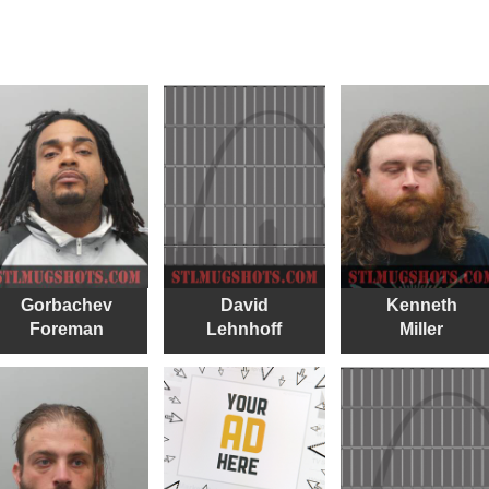
Gorbachev
David
Kenneth
Foreman
Lehnhoff
Miller