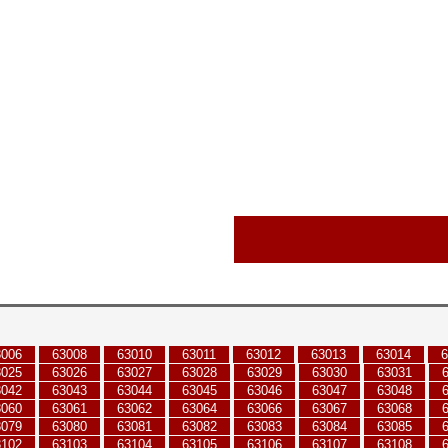
3006
63008
63010
63011
63012
63013
63014
6
3025
63026
63027
63028
63029
63030
63031
3042
63043
63044
63045
63046
63047
63048
3060
63061
63062
63064
63066
63067
63068
3079
63080
63081
63082
63083
63084
63085
3102
63103
63104
63105
63106
63107
63108