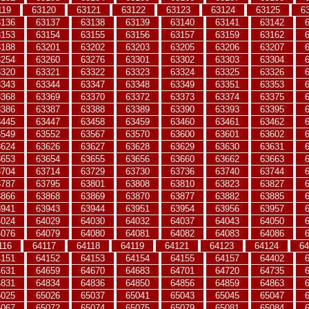
119
63120
63121
63122
63123
63124
63125
6
3136
63137
63138
63139
63140
63141
63142
3153
63154
63155
63156
63157
63159
63162
3188
63201
63202
63203
63205
63206
63207
3254
63260
63276
63301
63302
63303
63304
3320
63321
63322
63323
63324
63325
63326
3343
63344
63347
63348
63349
63351
63353
3368
63369
63370
63372
63373
63374
63375
3386
63387
63388
63389
63390
63393
63395
3445
63447
63458
63459
63460
63461
63462
3549
63552
63567
63570
63600
63601
63602
3624
63626
63627
63628
63629
63630
63631
3653
63654
63655
63656
63660
63662
63663
3704
63714
63729
63730
63736
63740
63744
3787
63795
63801
63808
63810
63823
63827
3866
63868
63869
63870
63877
63882
63885
3941
63943
63944
63951
63954
63956
63957
4024
64029
64030
64032
64037
64043
64050
4076
64079
64080
64081
64082
64083
64086
116
64117
64118
64119
64121
64123
64124
64
4151
64152
64153
64154
64155
64157
64402
4631
64659
64670
64683
64701
64720
64735
4831
64834
64836
64850
64856
64859
64863
5025
65026
65037
65041
65043
65045
65047
5067
65072
65074
65075
65079
65081
65084