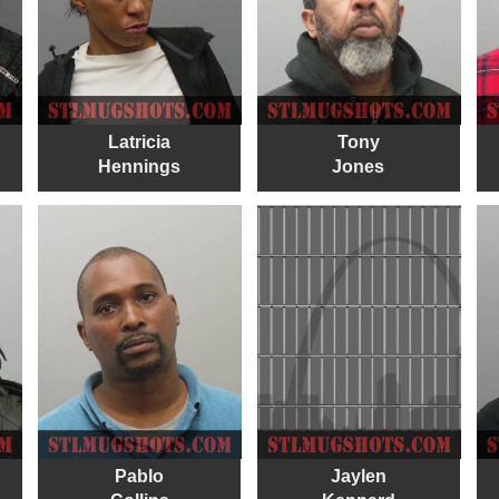
Latricia
Tony
Hennings
Jones
Pablo
Jaylen