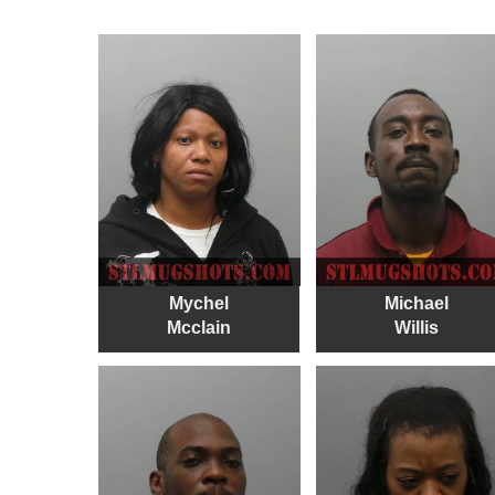
Mychel
Michael
Mcclain
Willis