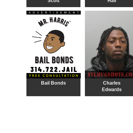
Scott
Hall
Bail Bonds
Charles
Edwards