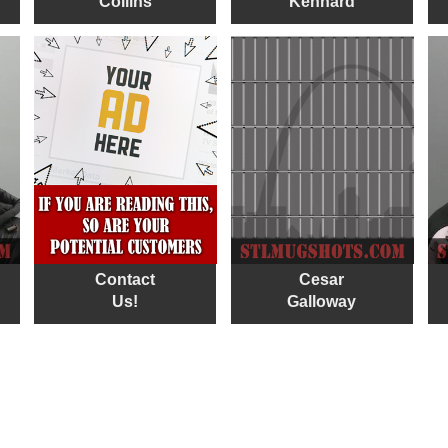
Collins
Kennard
Contact
Cesar
Us!
Galloway