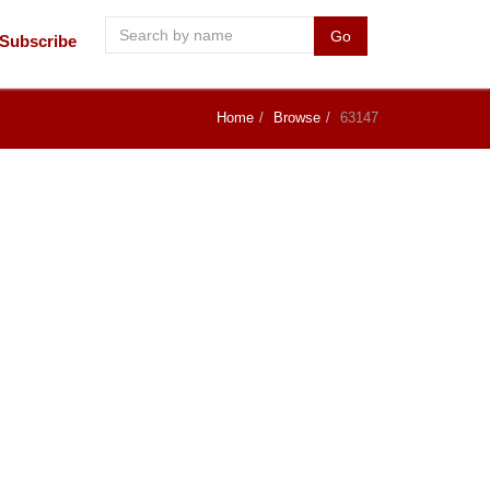
Go
Subscribe
Home
Browse
63147