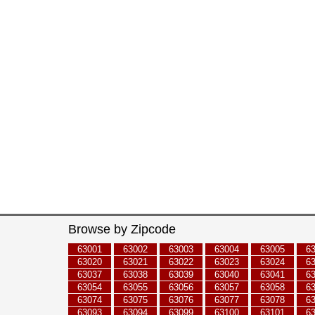
Browse by Zipcode
63001
63002
63003
63004
63005
6
63020
63021
63022
63023
63024
6
63037
63038
63039
63040
63041
6
63054
63055
63056
63057
63058
6
63074
63075
63076
63077
63078
6
63093
63094
63099
63100
63101
6