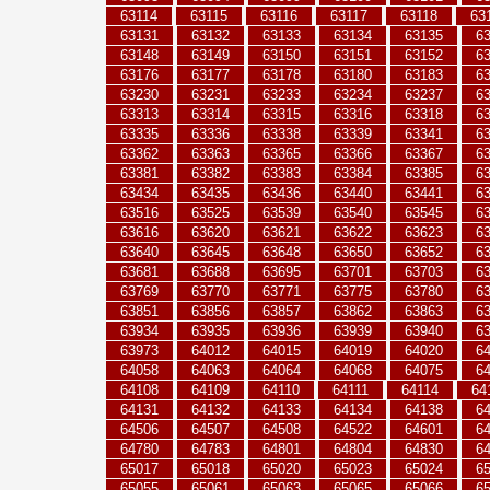
63114
63115
63116
63117
63118
63
63131
63132
63133
63134
63135
6
63148
63149
63150
63151
63152
6
63176
63177
63178
63180
63183
6
63230
63231
63233
63234
63237
6
63313
63314
63315
63316
63318
6
63335
63336
63338
63339
63341
6
63362
63363
63365
63366
63367
6
63381
63382
63383
63384
63385
6
63434
63435
63436
63440
63441
6
63516
63525
63539
63540
63545
6
63616
63620
63621
63622
63623
6
63640
63645
63648
63650
63652
6
63681
63688
63695
63701
63703
6
63769
63770
63771
63775
63780
6
63851
63856
63857
63862
63863
6
63934
63935
63936
63939
63940
6
63973
64012
64015
64019
64020
6
64058
64063
64064
64068
64075
6
64108
64109
64110
64111
64114
64
64131
64132
64133
64134
64138
6
64506
64507
64508
64522
64601
6
64780
64783
64801
64804
64830
6
65017
65018
65020
65023
65024
6
65055
65061
65063
65065
65066
6