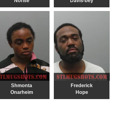
Norise
Davis-bey
Shmonta
Frederick
Onarheim
Hope