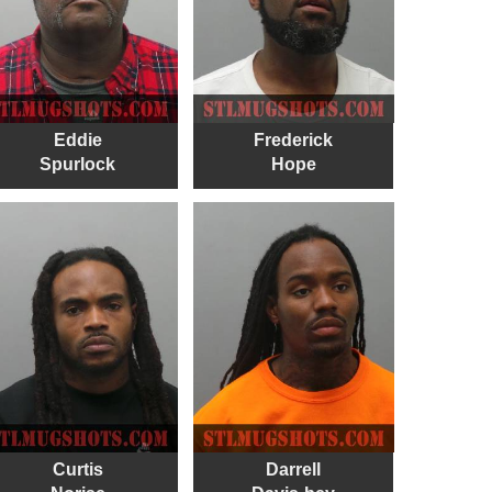
Eddie
Frederick
Spurlock
Hope
Curtis
Darrell