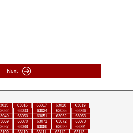
Next
3015
63016
63017
63018
63019
63032
63033
63034
63035
63036
63049
63050
63051
63052
63053
63069
63070
63071
63072
63073
63087
63088
63089
63090
63091
63109
63110
63111
63112
63113