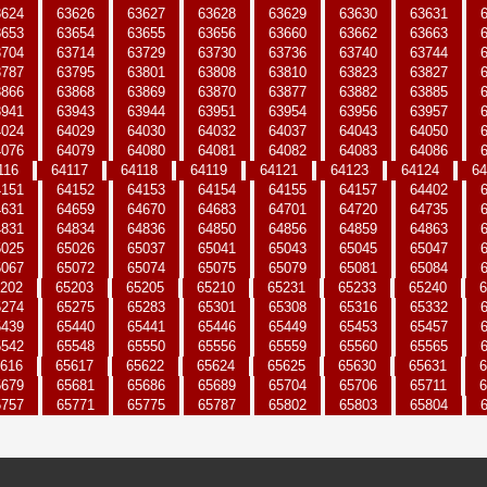
3624
63626
63627
63628
63629
63630
63631
3653
63654
63655
63656
63660
63662
63663
3704
63714
63729
63730
63736
63740
63744
3787
63795
63801
63808
63810
63823
63827
3866
63868
63869
63870
63877
63882
63885
3941
63943
63944
63951
63954
63956
63957
4024
64029
64030
64032
64037
64043
64050
4076
64079
64080
64081
64082
64083
64086
116
64117
64118
64119
64121
64123
64124
64
4151
64152
64153
64154
64155
64157
64402
4631
64659
64670
64683
64701
64720
64735
4831
64834
64836
64850
64856
64859
64863
5025
65026
65037
65041
65043
65045
65047
5067
65072
65074
65075
65079
65081
65084
202
65203
65205
65210
65231
65233
65240
6
5274
65275
65283
65301
65308
65316
65332
5439
65440
65441
65446
65449
65453
65457
5542
65548
65550
65556
65559
65560
65565
616
65617
65622
65624
65625
65630
65631
6
5679
65681
65686
65689
65704
65706
65711
6
5757
65771
65775
65787
65802
65803
65804