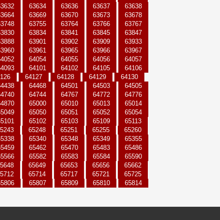
63632
63634
63636
63637
63638
63664
63669
63670
63673
63678
63748
63755
63764
63766
63767
63830
63834
63841
63845
63847
63888
63901
63902
63909
63933
63960
63961
63965
63966
63967
64052
64054
64055
64056
64057
64093
64101
64102
64105
64106
126
64127
64128
64129
64130
64438
64468
64501
64503
64505
64740
64744
64767
64772
64776
64870
65000
65010
65013
65014
65049
65050
65051
65052
65054
65101
65102
65103
65109
65113
5243
65248
65251
65255
65260
65338
65340
65348
65349
65355
65459
65462
65470
65483
65486
65566
65582
65583
65584
65590
5648
65649
65653
65656
65662
5712
65714
65717
65721
65725
65806
65807
65809
65810
65814