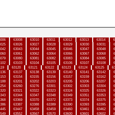
3006
63008
63010
63011
63012
63013
63014
6
3025
63026
63027
63028
63029
63030
63031
3042
63043
63044
63045
63046
63047
63048
3060
63061
63062
63064
63066
63067
63068
3079
63080
63081
63082
63083
63084
63085
3102
63103
63104
63105
63106
63107
63108
119
63120
63121
63122
63123
63124
63125
6
3136
63137
63138
63139
63140
63141
63142
3153
63154
63155
63156
63157
63159
63162
3188
63201
63202
63203
63205
63206
63207
3254
63260
63276
63301
63302
63303
63304
3320
63321
63322
63323
63324
63325
63326
3343
63344
63347
63348
63349
63351
63353
3368
63369
63370
63372
63373
63374
63375
3386
63387
63388
63389
63390
63393
63395
3445
63447
63458
63459
63460
63461
63462
3549
63552
63567
63570
63600
63601
63602