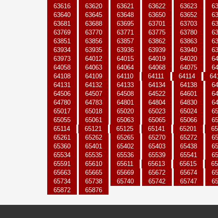
63616
63620
63621
63622
63623
6
63640
63645
63648
63650
63652
6
63681
63688
63695
63701
63703
6
63769
63770
63771
63775
63780
6
63851
63856
63857
63862
63863
6
63934
63935
63936
63939
63940
6
63973
64012
64015
64019
64020
6
64058
64063
64064
64068
64075
6
64108
64109
64110
64111
64114
64
64131
64132
64133
64134
64138
6
64506
64507
64508
64522
64601
6
64780
64783
64801
64804
64830
6
65017
65018
65020
65023
65024
6
65055
65061
65063
65065
65066
6
65114
65121
65125
65141
65201
65
65261
65262
65265
65270
65272
6
65360
65401
65402
65403
65438
6
65534
65535
65536
65539
65541
6
65591
65610
65611
65613
65615
65
65663
65665
65669
65672
65674
6
65734
65738
65740
65742
65747
6
65872
65876