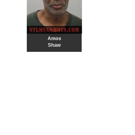
Amos
Shaw