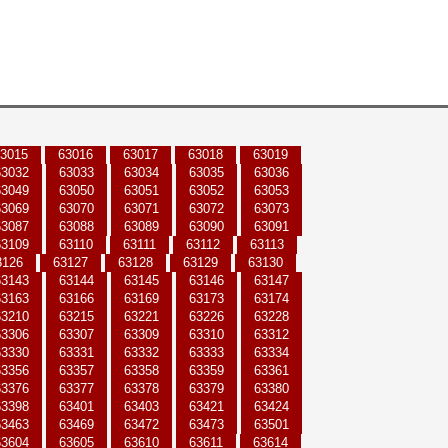
3015
63016
63017
63018
63019
63032
63033
63034
63035
63036
63049
63050
63051
63052
63053
63069
63070
63071
63072
63073
63087
63088
63089
63090
63091
63109
63110
63111
63112
63113
3126
63127
63128
63129
63130
63143
63144
63145
63146
63147
63163
63166
63169
63173
63174
63210
63215
63221
63226
63228
63306
63307
63309
63310
63312
63330
63331
63332
63333
63334
63356
63357
63358
63359
63361
63376
63377
63378
63379
63380
63398
63401
63403
63421
63424
63463
63469
63472
63473
63501
63604
63605
63610
63611
63614