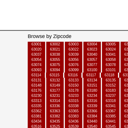
Browse by Zipcode
63001
63002
63003
63004
63005
6
63020
63021
63022
63023
63024
6
63037
63038
63039
63040
63041
6
63054
63055
63056
63057
63058
6
63074
63075
63076
63077
63078
6
63093
63094
63099
63100
63101
6
63114
63115
63116
63117
63118
63
63131
63132
63133
63134
63135
6
63148
63149
63150
63151
63152
6
63176
63177
63178
63180
63183
6
63230
63231
63233
63234
63237
6
63313
63314
63315
63316
63318
6
63335
63336
63338
63339
63341
6
63362
63363
63365
63366
63367
6
63381
63382
63383
63384
63385
6
63434
63435
63436
63440
63441
6
63516
63525
63539
63540
63545
6