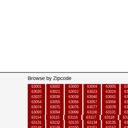
Browse by Zipcode
63001
63002
63003
63004
63005
6
63020
63021
63022
63023
63024
6
63037
63038
63039
63040
63041
6
63054
63055
63056
63057
63058
6
63074
63075
63076
63077
63078
6
63093
63094
63099
63100
63101
6
63114
63115
63116
63117
63118
63
63131
63132
63133
63134
63135
6
63148
63149
63150
63151
63152
6