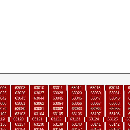
3006
63008
63010
63011
63012
63013
63014
6
3025
63026
63027
63028
63029
63030
63031
3042
63043
63044
63045
63046
63047
63048
3060
63061
63062
63064
63066
63067
63068
3079
63080
63081
63082
63083
63084
63085
3102
63103
63104
63105
63106
63107
63108
119
63120
63121
63122
63123
63124
63125
6
3136
63137
63138
63139
63140
63141
63142
3153
63154
63155
63156
63157
63159
63162