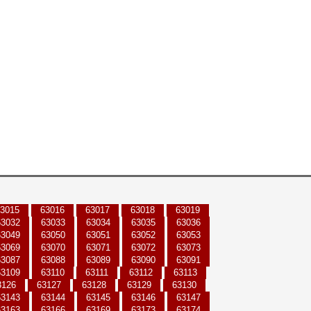
3015
63016
63017
63018
63019
63032
63033
63034
63035
63036
63049
63050
63051
63052
63053
63069
63070
63071
63072
63073
63087
63088
63089
63090
63091
63109
63110
63111
63112
63113
3126
63127
63128
63129
63130
63143
63144
63145
63146
63147
63163
63166
63169
63173
63174