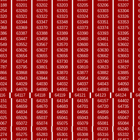
3188
63201
63202
63203
63205
63206
63207
3254
63260
63276
63301
63302
63303
63304
3320
63321
63322
63323
63324
63325
63326
3343
63344
63347
63348
63349
63351
63353
3368
63369
63370
63372
63373
63374
63375
3386
63387
63388
63389
63390
63393
63395
3445
63447
63458
63459
63460
63461
63462
3549
63552
63567
63570
63600
63601
63602
3624
63626
63627
63628
63629
63630
63631
3653
63654
63655
63656
63660
63662
63663
3704
63714
63729
63730
63736
63740
63744
3787
63795
63801
63808
63810
63823
63827
3866
63868
63869
63870
63877
63882
63885
3941
63943
63944
63951
63954
63956
63957
4024
64029
64030
64032
64037
64043
64050
4076
64079
64080
64081
64082
64083
64086
116
64117
64118
64119
64121
64123
64124
64
4151
64152
64153
64154
64155
64157
64402
4631
64659
64670
64683
64701
64720
64735
4831
64834
64836
64850
64856
64859
64863
5025
65026
65037
65041
65043
65045
65047
5067
65072
65074
65075
65079
65081
65084
202
65203
65205
65210
65231
65233
65240
6
5274
65275
65283
65301
65308
65316
65332