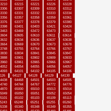
63210
63215
63221
63226
63228
63306
63307
63309
63310
63312
63330
63331
63332
63333
63334
63356
63357
63358
63359
63361
63376
63377
63378
63379
63380
63398
63401
63403
63421
63424
63463
63469
63472
63473
63501
63604
63605
63610
63611
63614
63632
63634
63636
63637
63638
63664
63669
63670
63673
63678
63748
63755
63764
63766
63767
63830
63834
63841
63845
63847
63888
63901
63902
63909
63933
63960
63961
63965
63966
63967
64052
64054
64055
64056
64057
64093
64101
64102
64105
64106
126
64127
64128
64129
64130
64438
64468
64501
64503
64505
64740
64744
64767
64772
64776
64870
65000
65010
65013
65014
65049
65050
65051
65052
65054
65101
65102
65103
65109
65113
5243
65248
65251
65255
65260
65338
65340
65348
65349
65355