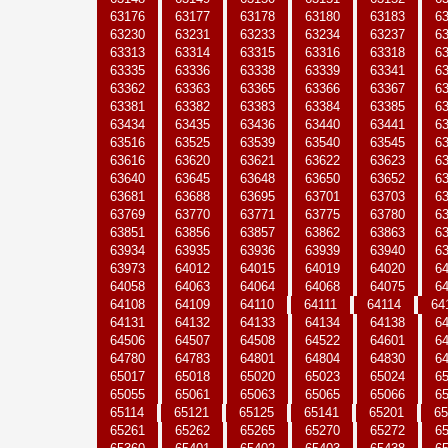
63176
63177
63178
63180
63183
6
63230
63231
63233
63234
63237
6
63313
63314
63315
63316
63318
6
63335
63336
63338
63339
63341
6
63362
63363
63365
63366
63367
6
63381
63382
63383
63384
63385
6
63434
63435
63436
63440
63441
6
63516
63525
63539
63540
63545
6
63616
63620
63621
63622
63623
6
63640
63645
63648
63650
63652
6
63681
63688
63695
63701
63703
6
63769
63770
63771
63775
63780
6
63851
63856
63857
63862
63863
6
63934
63935
63936
63939
63940
6
63973
64012
64015
64019
64020
6
64058
64063
64064
64068
64075
6
64108
64109
64110
64111
64114
64
64131
64132
64133
64134
64138
6
64506
64507
64508
64522
64601
6
64780
64783
64801
64804
64830
6
65017
65018
65020
65023
65024
6
65055
65061
65063
65065
65066
6
65114
65121
65125
65141
65201
65
65261
65262
65265
65270
65272
6