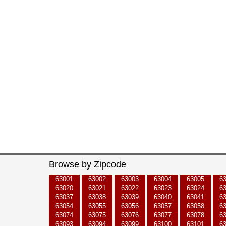
Browse by Zipcode
63001
63002
63003
63004
63005
6
63020
63021
63022
63023
63024
6
63037
63038
63039
63040
63041
6
63054
63055
63056
63057
63058
6
63074
63075
63076
63077
63078
6
63093
63094
63099
63100
63101
6