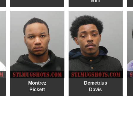
Bell
Montrez
Demetrius
Pickett
Davis