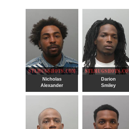
Nicholas
Darion
Alexander
Smiley