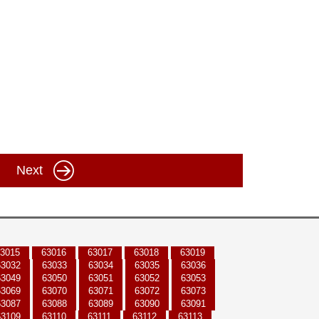
Next
3015
63016
63017
63018
63019
63032
63033
63034
63035
63036
63049
63050
63051
63052
63053
63069
63070
63071
63072
63073
63087
63088
63089
63090
63091
63109
63110
63111
63112
63113