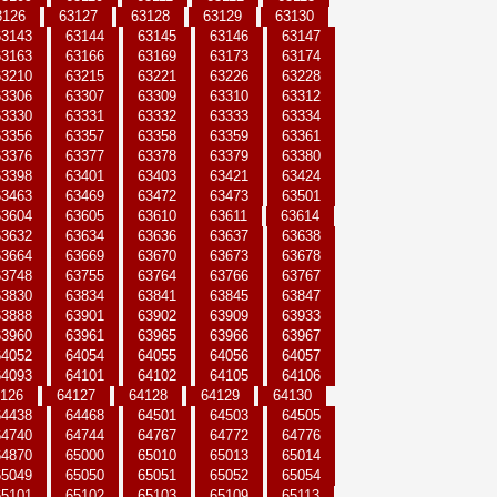
3126
63127
63128
63129
63130
63143
63144
63145
63146
63147
63163
63166
63169
63173
63174
63210
63215
63221
63226
63228
63306
63307
63309
63310
63312
63330
63331
63332
63333
63334
63356
63357
63358
63359
63361
63376
63377
63378
63379
63380
63398
63401
63403
63421
63424
63463
63469
63472
63473
63501
63604
63605
63610
63611
63614
63632
63634
63636
63637
63638
63664
63669
63670
63673
63678
63748
63755
63764
63766
63767
63830
63834
63841
63845
63847
63888
63901
63902
63909
63933
63960
63961
63965
63966
63967
64052
64054
64055
64056
64057
64093
64101
64102
64105
64106
126
64127
64128
64129
64130
64438
64468
64501
64503
64505
64740
64744
64767
64772
64776
64870
65000
65010
65013
65014
65049
65050
65051
65052
65054
65101
65102
65103
65109
65113