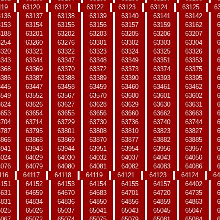
119
63120
63121
63122
63123
63124
63125
6
3136
63137
63138
63139
63140
63141
63142
3153
63154
63155
63156
63157
63159
63162
3188
63201
63202
63203
63205
63206
63207
3254
63260
63276
63301
63302
63303
63304
3320
63321
63322
63323
63324
63325
63326
3343
63344
63347
63348
63349
63351
63353
3368
63369
63370
63372
63373
63374
63375
3386
63387
63388
63389
63390
63393
63395
3445
63447
63458
63459
63460
63461
63462
3549
63552
63567
63570
63600
63601
63602
3624
63626
63627
63628
63629
63630
63631
3653
63654
63655
63656
63660
63662
63663
3704
63714
63729
63730
63736
63740
63744
3787
63795
63801
63808
63810
63823
63827
3866
63868
63869
63870
63877
63882
63885
3941
63943
63944
63951
63954
63956
63957
4024
64029
64030
64032
64037
64043
64050
4076
64079
64080
64081
64082
64083
64086
116
64117
64118
64119
64121
64123
64124
64
4151
64152
64153
64154
64155
64157
64402
4631
64659
64670
64683
64701
64720
64735
4831
64834
64836
64850
64856
64859
64863
5025
65026
65037
65041
65043
65045
65047
5067
65072
65074
65075
65079
65081
65084