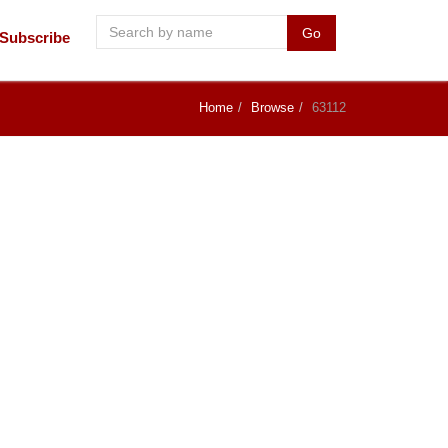
Go
Subscribe
Home
Browse
63112