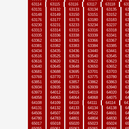
63114
63115
63116
63117
63118
63
63131
63132
63133
63134
63135
6
63148
63149
63150
63151
63152
6
63176
63177
63178
63180
63183
6
63230
63231
63233
63234
63237
6
63313
63314
63315
63316
63318
6
63335
63336
63338
63339
63341
6
63362
63363
63365
63366
63367
6
63381
63382
63383
63384
63385
6
63434
63435
63436
63440
63441
6
63516
63525
63539
63540
63545
6
63616
63620
63621
63622
63623
6
63640
63645
63648
63650
63652
6
63681
63688
63695
63701
63703
6
63769
63770
63771
63775
63780
6
63851
63856
63857
63862
63863
6
63934
63935
63936
63939
63940
6
63973
64012
64015
64019
64020
6
64058
64063
64064
64068
64075
6
64108
64109
64110
64111
64114
64
64131
64132
64133
64134
64138
6
64506
64507
64508
64522
64601
6
64780
64783
64801
64804
64830
6
65017
65018
65020
65023
65024
6
65055
65061
65063
65065
65066
6