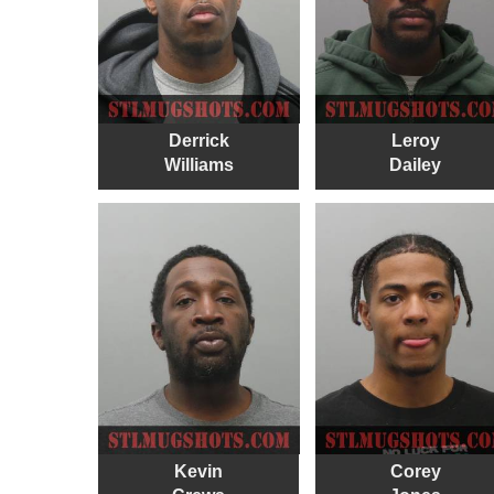
Derrick
Leroy
Williams
Dailey
Kevin
Corey