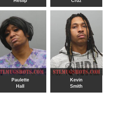
Heslip
Cruz
Paulette
Kevin
Hall
Smith