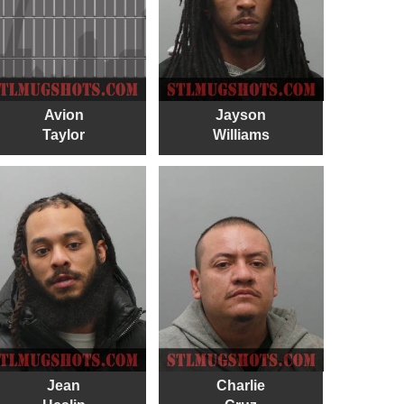
Avion
Jayson
Taylor
Williams
Jean
Charlie