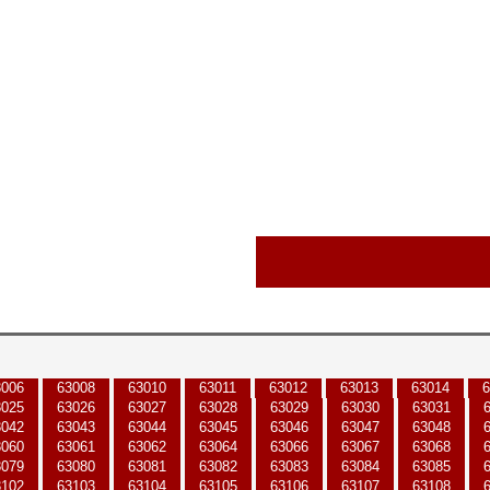
3006
63008
63010
63011
63012
63013
63014
6
3025
63026
63027
63028
63029
63030
63031
3042
63043
63044
63045
63046
63047
63048
3060
63061
63062
63064
63066
63067
63068
3079
63080
63081
63082
63083
63084
63085
3102
63103
63104
63105
63106
63107
63108