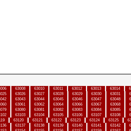
3006
63008
63010
63011
63012
63013
63014
6
3025
63026
63027
63028
63029
63030
63031
3042
63043
63044
63045
63046
63047
63048
3060
63061
63062
63064
63066
63067
63068
3079
63080
63081
63082
63083
63084
63085
3102
63103
63104
63105
63106
63107
63108
119
63120
63121
63122
63123
63124
63125
6
3136
63137
63138
63139
63140
63141
63142
3153
63154
63155
63156
63157
63159
63162