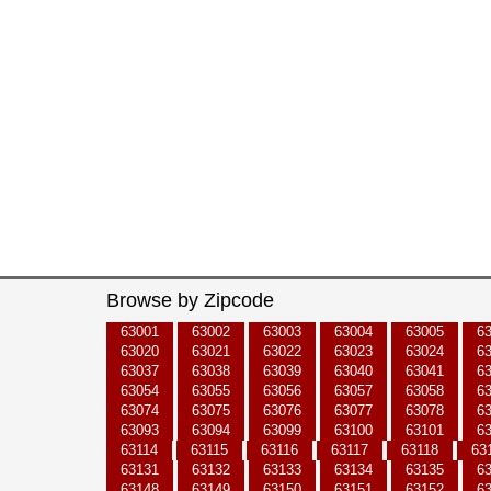
Browse by Zipcode
63001
63002
63003
63004
63005
6
63020
63021
63022
63023
63024
6
63037
63038
63039
63040
63041
6
63054
63055
63056
63057
63058
6
63074
63075
63076
63077
63078
6
63093
63094
63099
63100
63101
6
63114
63115
63116
63117
63118
63
63131
63132
63133
63134
63135
6
63148
63149
63150
63151
63152
6