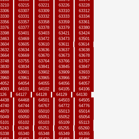
63210
63215
63221
63226
63228
63306
63307
63309
63310
63312
63330
63331
63332
63333
63334
63356
63357
63358
63359
63361
63376
63377
63378
63379
63380
63398
63401
63403
63421
63424
63463
63469
63472
63473
63501
63604
63605
63610
63611
63614
63632
63634
63636
63637
63638
63664
63669
63670
63673
63678
63748
63755
63764
63766
63767
63830
63834
63841
63845
63847
63888
63901
63902
63909
63933
63960
63961
63965
63966
63967
64052
64054
64055
64056
64057
64093
64101
64102
64105
64106
126
64127
64128
64129
64130
64438
64468
64501
64503
64505
64740
64744
64767
64772
64776
64870
65000
65010
65013
65014
65049
65050
65051
65052
65054
65101
65102
65103
65109
65113
5243
65248
65251
65255
65260
65338
65340
65348
65349
65355