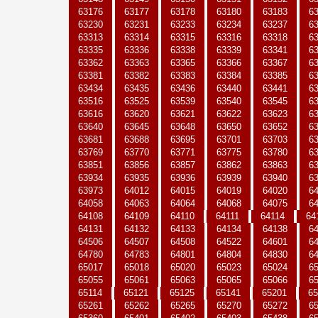
63176
63177
63178
63180
63183
6
63230
63231
63233
63234
63237
6
63313
63314
63315
63316
63318
6
63335
63336
63338
63339
63341
6
63362
63363
63365
63366
63367
6
63381
63382
63383
63384
63385
6
63434
63435
63436
63440
63441
6
63516
63525
63539
63540
63545
6
63616
63620
63621
63622
63623
6
63640
63645
63648
63650
63652
6
63681
63688
63695
63701
63703
6
63769
63770
63771
63775
63780
6
63851
63856
63857
63862
63863
6
63934
63935
63936
63939
63940
6
63973
64012
64015
64019
64020
6
64058
64063
64064
64068
64075
6
64108
64109
64110
64111
64114
64
64131
64132
64133
64134
64138
6
64506
64507
64508
64522
64601
6
64780
64783
64801
64804
64830
6
65017
65018
65020
65023
65024
6
65055
65061
65063
65065
65066
6
65114
65121
65125
65141
65201
65
65261
65262
65265
65270
65272
6