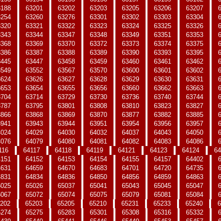
3188
63201
63202
63203
63205
63206
63207
3254
63260
63276
63301
63302
63303
63304
3320
63321
63322
63323
63324
63325
63326
3343
63344
63347
63348
63349
63351
63353
3368
63369
63370
63372
63373
63374
63375
3386
63387
63388
63389
63390
63393
63395
3445
63447
63458
63459
63460
63461
63462
3549
63552
63567
63570
63600
63601
63602
3624
63626
63627
63628
63629
63630
63631
3653
63654
63655
63656
63660
63662
63663
3704
63714
63729
63730
63736
63740
63744
3787
63795
63801
63808
63810
63823
63827
3866
63868
63869
63870
63877
63882
63885
3941
63943
63944
63951
63954
63956
63957
4024
64029
64030
64032
64037
64043
64050
4076
64079
64080
64081
64082
64083
64086
116
64117
64118
64119
64121
64123
64124
64
4151
64152
64153
64154
64155
64157
64402
4631
64659
64670
64683
64701
64720
64735
4831
64834
64836
64850
64856
64859
64863
5025
65026
65037
65041
65043
65045
65047
5067
65072
65074
65075
65079
65081
65084
202
65203
65205
65210
65231
65233
65240
6
5274
65275
65283
65301
65308
65316
65332