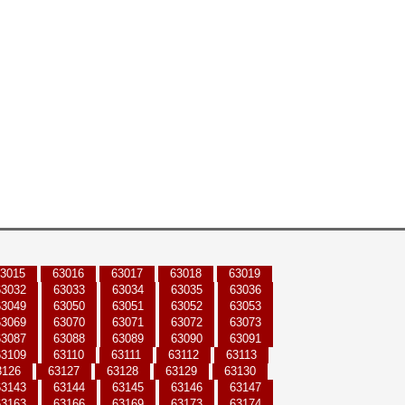
3015
63016
63017
63018
63019
63032
63033
63034
63035
63036
63049
63050
63051
63052
63053
63069
63070
63071
63072
63073
63087
63088
63089
63090
63091
63109
63110
63111
63112
63113
3126
63127
63128
63129
63130
63143
63144
63145
63146
63147
63163
63166
63169
63173
63174