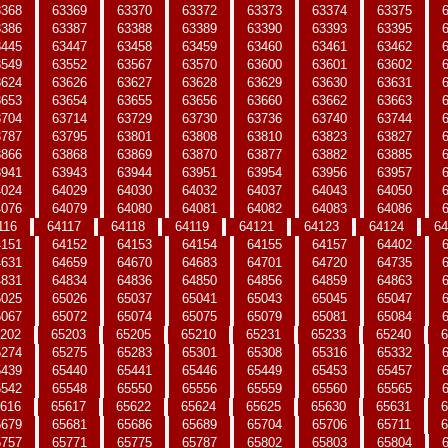
3368
63369
63370
63372
63373
63374
63375
3386
63387
63388
63389
63390
63393
63395
3445
63447
63458
63459
63460
63461
63462
3549
63552
63567
63570
63600
63601
63602
3624
63626
63627
63628
63629
63630
63631
3653
63654
63655
63656
63660
63662
63663
3704
63714
63729
63730
63736
63740
63744
3787
63795
63801
63808
63810
63823
63827
3866
63868
63869
63870
63877
63882
63885
3941
63943
63944
63951
63954
63956
63957
4024
64029
64030
64032
64037
64043
64050
4076
64079
64080
64081
64082
64083
64086
116
64117
64118
64119
64121
64123
64124
64
4151
64152
64153
64154
64155
64157
64402
4631
64659
64670
64683
64701
64720
64735
4831
64834
64836
64850
64856
64859
64863
5025
65026
65037
65041
65043
65045
65047
5067
65072
65074
65075
65079
65081
65084
202
65203
65205
65210
65231
65233
65240
6
5274
65275
65283
65301
65308
65316
65332
5439
65440
65441
65446
65449
65453
65457
5542
65548
65550
65556
65559
65560
65565
616
65617
65622
65624
65625
65630
65631
6
5679
65681
65686
65689
65704
65706
65711
6
5757
65771
65775
65787
65802
65803
65804