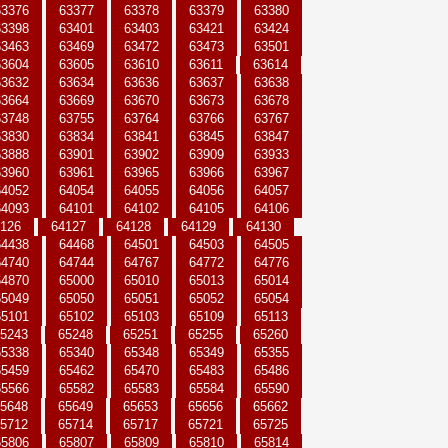
63376
63377
63378
63379
63380
63398
63401
63403
63421
63424
63463
63469
63472
63473
63501
63604
63605
63610
63611
63614
63632
63634
63636
63637
63638
63664
63669
63670
63673
63678
63748
63755
63764
63766
63767
63830
63834
63841
63845
63847
63888
63901
63902
63909
63933
63960
63961
63965
63966
63967
64052
64054
64055
64056
64057
64093
64101
64102
64105
64106
126
64127
64128
64129
64130
64438
64468
64501
64503
64505
64740
64744
64767
64772
64776
64870
65000
65010
65013
65014
65049
65050
65051
65052
65054
65101
65102
65103
65109
65113
5243
65248
65251
65255
65260
65338
65340
65348
65349
65355
65459
65462
65470
65483
65486
65566
65582
65583
65584
65590
5648
65649
65653
65656
65662
5712
65714
65717
65721
65725
65806
65807
65809
65810
65814