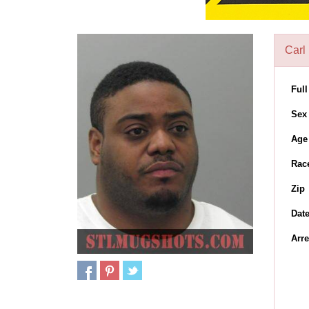
Carl 
Ful
Sex
Age
Rac
Zip
Dat
Arre