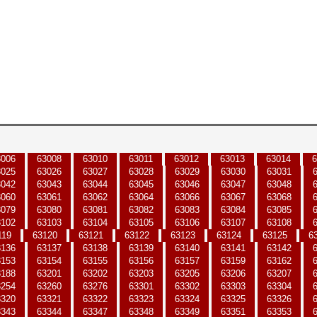
3006
63008
63010
63011
63012
63013
63014
6
3025
63026
63027
63028
63029
63030
63031
3042
63043
63044
63045
63046
63047
63048
3060
63061
63062
63064
63066
63067
63068
3079
63080
63081
63082
63083
63084
63085
3102
63103
63104
63105
63106
63107
63108
119
63120
63121
63122
63123
63124
63125
6
3136
63137
63138
63139
63140
63141
63142
3153
63154
63155
63156
63157
63159
63162
3188
63201
63202
63203
63205
63206
63207
3254
63260
63276
63301
63302
63303
63304
3320
63321
63322
63323
63324
63325
63326
3343
63344
63347
63348
63349
63351
63353