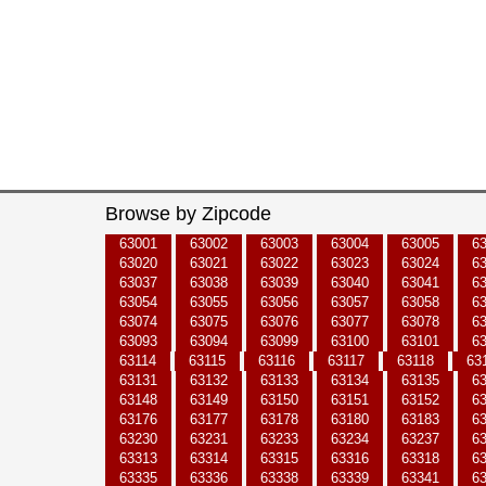
Browse by Zipcode
63001
63002
63003
63004
63005
6
63020
63021
63022
63023
63024
6
63037
63038
63039
63040
63041
6
63054
63055
63056
63057
63058
6
63074
63075
63076
63077
63078
6
63093
63094
63099
63100
63101
6
63114
63115
63116
63117
63118
63
63131
63132
63133
63134
63135
6
63148
63149
63150
63151
63152
6
63176
63177
63178
63180
63183
6
63230
63231
63233
63234
63237
6
63313
63314
63315
63316
63318
6
63335
63336
63338
63339
63341
6