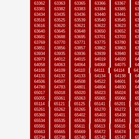
63362
63363
63365
63366
63367
6
63381
63382
63383
63384
63385
6
63434
63435
63436
63440
63441
6
63516
63525
63539
63540
63545
6
63616
63620
63621
63622
63623
6
63640
63645
63648
63650
63652
6
63681
63688
63695
63701
63703
6
63769
63770
63771
63775
63780
6
63851
63856
63857
63862
63863
6
63934
63935
63936
63939
63940
6
63973
64012
64015
64019
64020
6
64058
64063
64064
64068
64075
6
64108
64109
64110
64111
64114
64
64131
64132
64133
64134
64138
6
64506
64507
64508
64522
64601
6
64780
64783
64801
64804
64830
6
65017
65018
65020
65023
65024
6
65055
65061
65063
65065
65066
6
65114
65121
65125
65141
65201
65
65261
65262
65265
65270
65272
6
65360
65401
65402
65403
65438
6
65534
65535
65536
65539
65541
6
65591
65610
65611
65613
65615
65
65663
65665
65669
65672
65674
6
65734
65738
65740
65742
65747
6