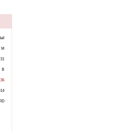
all
M
31
B
136
014
RD