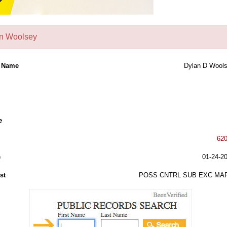
n Woolsey
l Name
Dylan D Wool
e
62
e
01-24-2
st
POSS CNTRL SUB EXC MAR