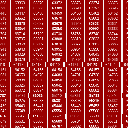
3368
63369
63370
63372
63373
63374
63375
3386
63387
63388
63389
63390
63393
63395
3445
63447
63458
63459
63460
63461
63462
3549
63552
63567
63570
63600
63601
63602
3624
63626
63627
63628
63629
63630
63631
3653
63654
63655
63656
63660
63662
63663
3704
63714
63729
63730
63736
63740
63744
3787
63795
63801
63808
63810
63823
63827
3866
63868
63869
63870
63877
63882
63885
3941
63943
63944
63951
63954
63956
63957
4024
64029
64030
64032
64037
64043
64050
4076
64079
64080
64081
64082
64083
64086
116
64117
64118
64119
64121
64123
64124
64
4151
64152
64153
64154
64155
64157
64402
4631
64659
64670
64683
64701
64720
64735
4831
64834
64836
64850
64856
64859
64863
5025
65026
65037
65041
65043
65045
65047
5067
65072
65074
65075
65079
65081
65084
202
65203
65205
65210
65231
65233
65240
6
5274
65275
65283
65301
65308
65316
65332
5439
65440
65441
65446
65449
65453
65457
5542
65548
65550
65556
65559
65560
65565
616
65617
65622
65624
65625
65630
65631
6
5679
65681
65686
65689
65704
65706
65711
6
5757
65771
65775
65787
65802
65803
65804