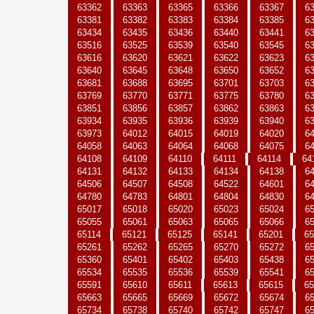
63362
63363
63365
63366
63367
6
63381
63382
63383
63384
63385
6
63434
63435
63436
63440
63441
6
63516
63525
63539
63540
63545
6
63616
63620
63621
63622
63623
6
63640
63645
63648
63650
63652
6
63681
63688
63695
63701
63703
6
63769
63770
63771
63775
63780
6
63851
63856
63857
63862
63863
6
63934
63935
63936
63939
63940
6
63973
64012
64015
64019
64020
6
64058
64063
64064
64068
64075
6
64108
64109
64110
64111
64114
64
64131
64132
64133
64134
64138
6
64506
64507
64508
64522
64601
6
64780
64783
64801
64804
64830
6
65017
65018
65020
65023
65024
6
65055
65061
65063
65065
65066
6
65114
65121
65125
65141
65201
65
65261
65262
65265
65270
65272
6
65360
65401
65402
65403
65438
6
65534
65535
65536
65539
65541
6
65591
65610
65611
65613
65615
65
65663
65665
65669
65672
65674
6
65734
65738
65740
65742
65747
6