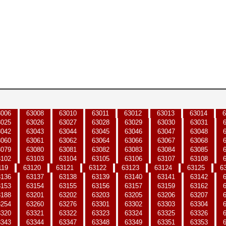
3006
63008
63010
63011
63012
63013
63014
6
3025
63026
63027
63028
63029
63030
63031
3042
63043
63044
63045
63046
63047
63048
3060
63061
63062
63064
63066
63067
63068
3079
63080
63081
63082
63083
63084
63085
3102
63103
63104
63105
63106
63107
63108
119
63120
63121
63122
63123
63124
63125
6
3136
63137
63138
63139
63140
63141
63142
3153
63154
63155
63156
63157
63159
63162
3188
63201
63202
63203
63205
63206
63207
3254
63260
63276
63301
63302
63303
63304
3320
63321
63322
63323
63324
63325
63326
3343
63344
63347
63348
63349
63351
63353