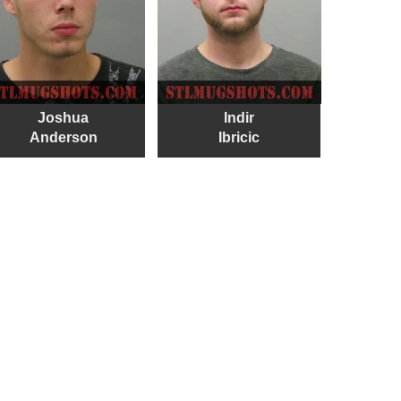
Joshua
Indir
Anderson
Ibricic