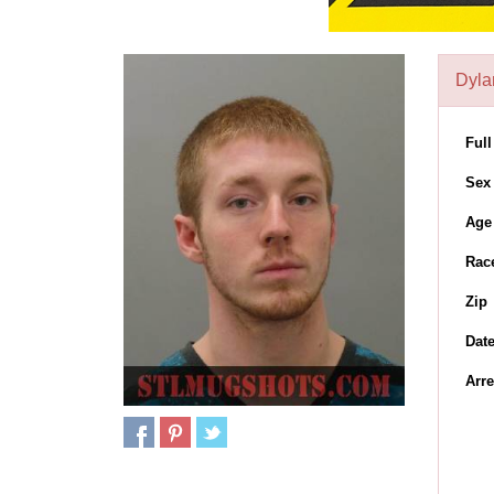
Dyla
Ful
Sex
Age
Rac
Zip
Dat
Arre