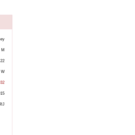
sey
M
22
W
032
015
IJ