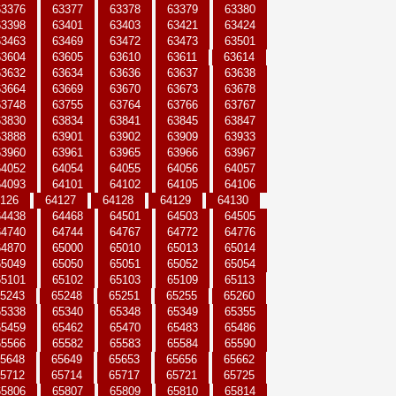
63376
63377
63378
63379
63380
63398
63401
63403
63421
63424
63463
63469
63472
63473
63501
63604
63605
63610
63611
63614
63632
63634
63636
63637
63638
63664
63669
63670
63673
63678
63748
63755
63764
63766
63767
63830
63834
63841
63845
63847
63888
63901
63902
63909
63933
63960
63961
63965
63966
63967
64052
64054
64055
64056
64057
64093
64101
64102
64105
64106
126
64127
64128
64129
64130
64438
64468
64501
64503
64505
64740
64744
64767
64772
64776
64870
65000
65010
65013
65014
65049
65050
65051
65052
65054
65101
65102
65103
65109
65113
5243
65248
65251
65255
65260
65338
65340
65348
65349
65355
65459
65462
65470
65483
65486
65566
65582
65583
65584
65590
5648
65649
65653
65656
65662
5712
65714
65717
65721
65725
65806
65807
65809
65810
65814