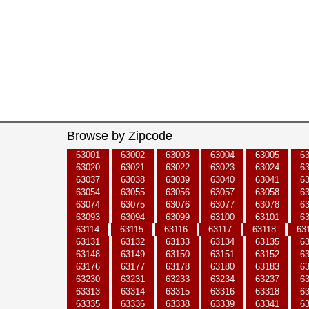
Browse by Zipcode
63001
63002
63003
63004
63005
6
63020
63021
63022
63023
63024
6
63037
63038
63039
63040
63041
6
63054
63055
63056
63057
63058
6
63074
63075
63076
63077
63078
6
63093
63094
63099
63100
63101
6
63114
63115
63116
63117
63118
63
63131
63132
63133
63134
63135
6
63148
63149
63150
63151
63152
6
63176
63177
63178
63180
63183
6
63230
63231
63233
63234
63237
6
63313
63314
63315
63316
63318
6
63335
63336
63338
63339
63341
6