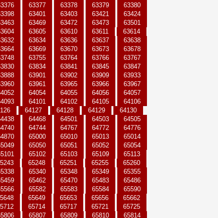
63376
63377
63378
63379
63380
63398
63401
63403
63421
63424
63463
63469
63472
63473
63501
63604
63605
63610
63611
63614
63632
63634
63636
63637
63638
63664
63669
63670
63673
63678
63748
63755
63764
63766
63767
63830
63834
63841
63845
63847
63888
63901
63902
63909
63933
63960
63961
63965
63966
63967
64052
64054
64055
64056
64057
64093
64101
64102
64105
64106
126
64127
64128
64129
64130
64438
64468
64501
64503
64505
64740
64744
64767
64772
64776
64870
65000
65010
65013
65014
65049
65050
65051
65052
65054
65101
65102
65103
65109
65113
5243
65248
65251
65255
65260
65338
65340
65348
65349
65355
65459
65462
65470
65483
65486
65566
65582
65583
65584
65590
5648
65649
65653
65656
65662
5712
65714
65717
65721
65725
65806
65807
65809
65810
65814