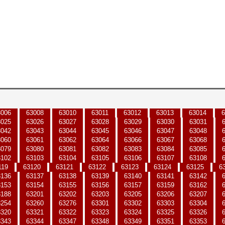
3006
63008
63010
63011
63012
63013
63014
6
3025
63026
63027
63028
63029
63030
63031
3042
63043
63044
63045
63046
63047
63048
3060
63061
63062
63064
63066
63067
63068
3079
63080
63081
63082
63083
63084
63085
3102
63103
63104
63105
63106
63107
63108
119
63120
63121
63122
63123
63124
63125
6
3136
63137
63138
63139
63140
63141
63142
3153
63154
63155
63156
63157
63159
63162
3188
63201
63202
63203
63205
63206
63207
3254
63260
63276
63301
63302
63303
63304
3320
63321
63322
63323
63324
63325
63326
3343
63344
63347
63348
63349
63351
63353