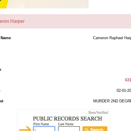
ron Harper
l Name
Cameron Raphael Har
e
63
e
02-01-2
st
MURDER 2ND DEGR