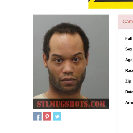
Came
Ful
Sex
Age
Rac
Zip
Dat
Arre