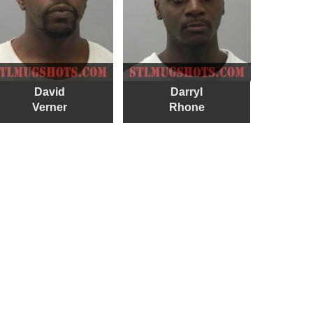
David
Darryl
Verner
Rhone