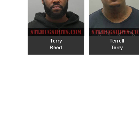
Terry
Terrell
Reed
Terry