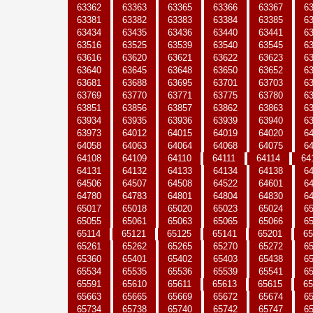
63362
63363
63365
63366
63367
6
63381
63382
63383
63384
63385
6
63434
63435
63436
63440
63441
6
63516
63525
63539
63540
63545
6
63616
63620
63621
63622
63623
6
63640
63645
63648
63650
63652
6
63681
63688
63695
63701
63703
6
63769
63770
63771
63775
63780
6
63851
63856
63857
63862
63863
6
63934
63935
63936
63939
63940
6
63973
64012
64015
64019
64020
6
64058
64063
64064
64068
64075
6
64108
64109
64110
64111
64114
64
64131
64132
64133
64134
64138
6
64506
64507
64508
64522
64601
6
64780
64783
64801
64804
64830
6
65017
65018
65020
65023
65024
6
65055
65061
65063
65065
65066
6
65114
65121
65125
65141
65201
65
65261
65262
65265
65270
65272
6
65360
65401
65402
65403
65438
6
65534
65535
65536
65539
65541
6
65591
65610
65611
65613
65615
65
65663
65665
65669
65672
65674
6
65734
65738
65740
65742
65747
6