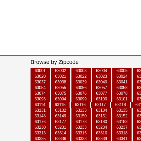
Browse by Zipcode
63001
63002
63003
63004
63005
6
63020
63021
63022
63023
63024
6
63037
63038
63039
63040
63041
6
63054
63055
63056
63057
63058
6
63074
63075
63076
63077
63078
6
63093
63094
63099
63100
63101
6
63114
63115
63116
63117
63118
63
63131
63132
63133
63134
63135
6
63148
63149
63150
63151
63152
6
63176
63177
63178
63180
63183
6
63230
63231
63233
63234
63237
6
63313
63314
63315
63316
63318
6
63335
63336
63338
63339
63341
6