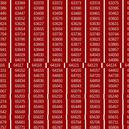
3368
63369
63370
63372
63373
63374
63375
3386
63387
63388
63389
63390
63393
63395
3445
63447
63458
63459
63460
63461
63462
3549
63552
63567
63570
63600
63601
63602
3624
63626
63627
63628
63629
63630
63631
3653
63654
63655
63656
63660
63662
63663
3704
63714
63729
63730
63736
63740
63744
3787
63795
63801
63808
63810
63823
63827
3866
63868
63869
63870
63877
63882
63885
3941
63943
63944
63951
63954
63956
63957
4024
64029
64030
64032
64037
64043
64050
4076
64079
64080
64081
64082
64083
64086
116
64117
64118
64119
64121
64123
64124
64
4151
64152
64153
64154
64155
64157
64402
4631
64659
64670
64683
64701
64720
64735
4831
64834
64836
64850
64856
64859
64863
5025
65026
65037
65041
65043
65045
65047
5067
65072
65074
65075
65079
65081
65084
202
65203
65205
65210
65231
65233
65240
6
5274
65275
65283
65301
65308
65316
65332
5439
65440
65441
65446
65449
65453
65457
5542
65548
65550
65556
65559
65560
65565
616
65617
65622
65624
65625
65630
65631
6
5679
65681
65686
65689
65704
65706
65711
6
5757
65771
65775
65787
65802
65803
65804