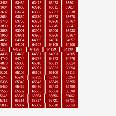
63463
63469
63472
63473
63501
63604
63605
63610
63611
63614
63632
63634
63636
63637
63638
63664
63669
63670
63673
63678
63748
63755
63764
63766
63767
63830
63834
63841
63845
63847
63888
63901
63902
63909
63933
63960
63961
63965
63966
63967
64052
64054
64055
64056
64057
64093
64101
64102
64105
64106
126
64127
64128
64129
64130
64438
64468
64501
64503
64505
64740
64744
64767
64772
64776
64870
65000
65010
65013
65014
65049
65050
65051
65052
65054
65101
65102
65103
65109
65113
5243
65248
65251
65255
65260
65338
65340
65348
65349
65355
65459
65462
65470
65483
65486
65566
65582
65583
65584
65590
5648
65649
65653
65656
65662
5712
65714
65717
65721
65725
65806
65807
65809
65810
65814