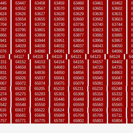
3445
63447
63458
63459
63460
63461
63462
3549
63552
63567
63570
63600
63601
63602
3624
63626
63627
63628
63629
63630
63631
3653
63654
63655
63656
63660
63662
63663
3704
63714
63729
63730
63736
63740
63744
3787
63795
63801
63808
63810
63823
63827
3866
63868
63869
63870
63877
63882
63885
3941
63943
63944
63951
63954
63956
63957
4024
64029
64030
64032
64037
64043
64050
4076
64079
64080
64081
64082
64083
64086
116
64117
64118
64119
64121
64123
64124
64
4151
64152
64153
64154
64155
64157
64402
4631
64659
64670
64683
64701
64720
64735
4831
64834
64836
64850
64856
64859
64863
5025
65026
65037
65041
65043
65045
65047
5067
65072
65074
65075
65079
65081
65084
202
65203
65205
65210
65231
65233
65240
6
5274
65275
65283
65301
65308
65316
65332
5439
65440
65441
65446
65449
65453
65457
5542
65548
65550
65556
65559
65560
65565
616
65617
65622
65624
65625
65630
65631
6
5679
65681
65686
65689
65704
65706
65711
6
5757
65771
65775
65787
65802
65803
65804