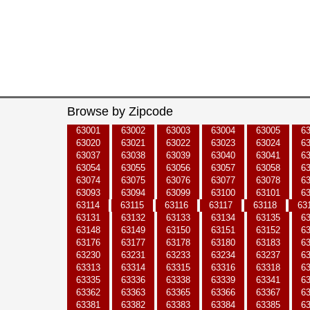
Browse by Zipcode
63001
63002
63003
63004
63005
6
63020
63021
63022
63023
63024
6
63037
63038
63039
63040
63041
6
63054
63055
63056
63057
63058
6
63074
63075
63076
63077
63078
6
63093
63094
63099
63100
63101
6
63114
63115
63116
63117
63118
63
63131
63132
63133
63134
63135
6
63148
63149
63150
63151
63152
6
63176
63177
63178
63180
63183
6
63230
63231
63233
63234
63237
6
63313
63314
63315
63316
63318
6
63335
63336
63338
63339
63341
6
63362
63363
63365
63366
63367
6
63381
63382
63383
63384
63385
6