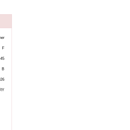
ner
F
45
B
026
URY