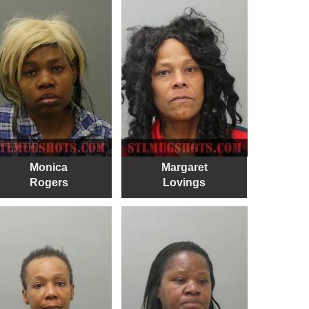
Monica
Margaret
Rogers
Lovings