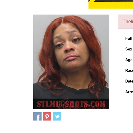
Thel
Ful
Sex
Age
Rac
Dat
Arre