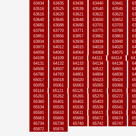
63434
63435
63436
63440
63441
6
63516
63525
63539
63540
63545
6
63616
63620
63621
63622
63623
6
63640
63645
63648
63650
63652
6
63681
63688
63695
63701
63703
6
63769
63770
63771
63775
63780
6
63851
63856
63857
63862
63863
6
63934
63935
63936
63939
63940
6
63973
64012
64015
64019
64020
6
64058
64063
64064
64068
64075
6
64108
64109
64110
64111
64114
64
64131
64132
64133
64134
64138
6
64506
64507
64508
64522
64601
6
64780
64783
64801
64804
64830
6
65017
65018
65020
65023
65024
6
65055
65061
65063
65065
65066
6
65114
65121
65125
65141
65201
65
65261
65262
65265
65270
65272
6
65360
65401
65402
65403
65438
6
65534
65535
65536
65539
65541
6
65591
65610
65611
65613
65615
65
65663
65665
65669
65672
65674
6
65734
65738
65740
65742
65747
6
65872
65876