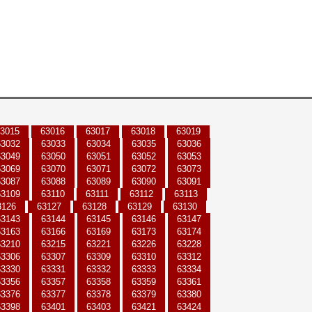
3015
63016
63017
63018
63019
63032
63033
63034
63035
63036
63049
63050
63051
63052
63053
63069
63070
63071
63072
63073
63087
63088
63089
63090
63091
63109
63110
63111
63112
63113
3126
63127
63128
63129
63130
63143
63144
63145
63146
63147
63163
63166
63169
63173
63174
63210
63215
63221
63226
63228
63306
63307
63309
63310
63312
63330
63331
63332
63333
63334
63356
63357
63358
63359
63361
63376
63377
63378
63379
63380
63398
63401
63403
63421
63424