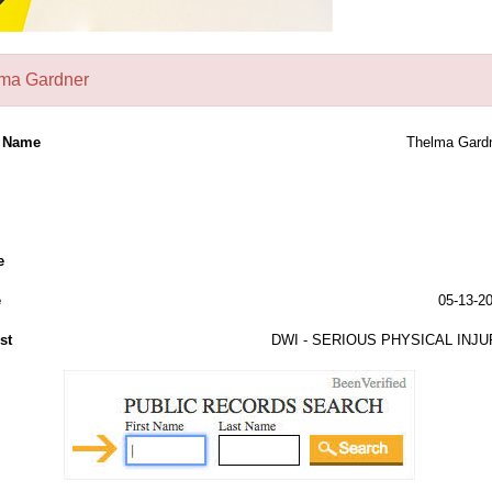
ma Gardner
l Name
Thelma Gard
e
e
05-13-2
st
DWI - SERIOUS PHYSICAL INJ