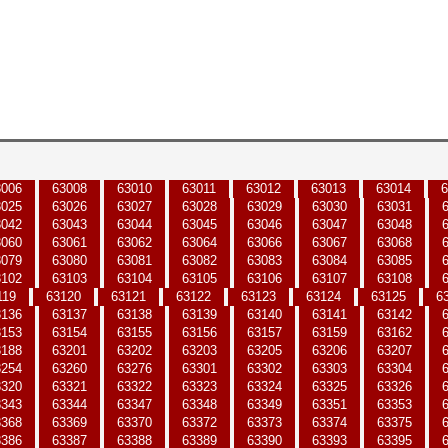
3006
63008
63010
63011
63012
63013
63014
6
3025
63026
63027
63028
63029
63030
63031
3042
63043
63044
63045
63046
63047
63048
3060
63061
63062
63064
63066
63067
63068
3079
63080
63081
63082
63083
63084
63085
3102
63103
63104
63105
63106
63107
63108
119
63120
63121
63122
63123
63124
63125
6
3136
63137
63138
63139
63140
63141
63142
3153
63154
63155
63156
63157
63159
63162
3188
63201
63202
63203
63205
63206
63207
3254
63260
63276
63301
63302
63303
63304
3320
63321
63322
63323
63324
63325
63326
3343
63344
63347
63348
63349
63351
63353
3368
63369
63370
63372
63373
63374
63375
3386
63387
63388
63389
63390
63393
63395