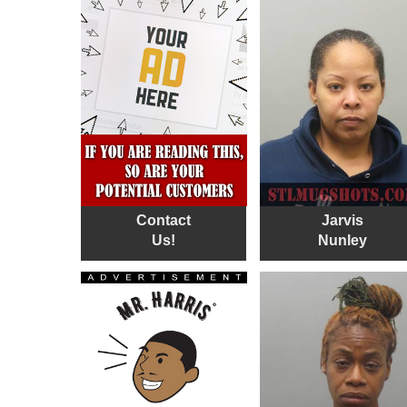
Contact
Jarvis
Us!
Nunley