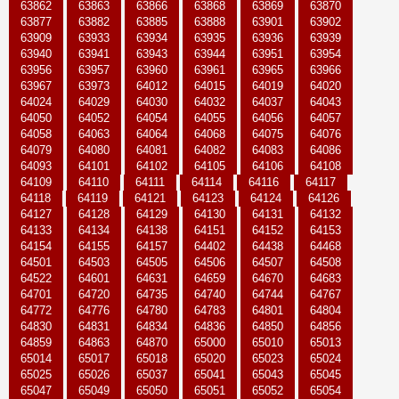
63862
63863
63866
63868
63869
63870
63877
63882
63885
63888
63901
63902
63909
63933
63934
63935
63936
63939
63940
63941
63943
63944
63951
63954
63956
63957
63960
63961
63965
63966
63967
63973
64012
64015
64019
64020
64024
64029
64030
64032
64037
64043
64050
64052
64054
64055
64056
64057
64058
64063
64064
64068
64075
64076
64079
64080
64081
64082
64083
64086
64093
64101
64102
64105
64106
64108
64109
64110
64111
64114
64116
64117
64118
64119
64121
64123
64124
64126
64127
64128
64129
64130
64131
64132
64133
64134
64138
64151
64152
64153
64154
64155
64157
64402
64438
64468
64501
64503
64505
64506
64507
64508
64522
64601
64631
64659
64670
64683
64701
64720
64735
64740
64744
64767
64772
64776
64780
64783
64801
64804
64830
64831
64834
64836
64850
64856
64859
64863
64870
65000
65010
65013
65014
65017
65018
65020
65023
65024
65025
65026
65037
65041
65043
65045
65047
65049
65050
65051
65052
65054