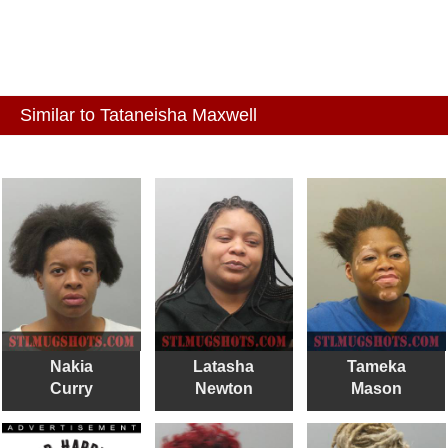
Similar to Tataneisha Maxwell
Nakia
Latasha
Tameka
Curry
Newton
Mason