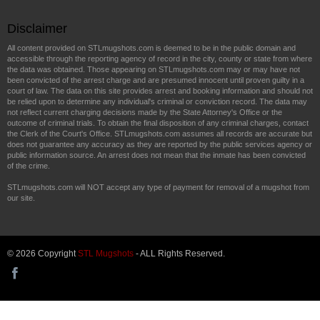
Disclaimer
All content provided on STLmugshots.com is deemed to be in the public domain and
accessible through the reporting agency of record in the city, county or state from where
the data was obtained. Those appearing on STLmugshots.com may or may have not
been convicted of the arrest charge and are presumed innocent until proven guilty in a
court of law. The data on this site provides arrest and booking information and should not
be relied upon to determine any individual's criminal or conviction record. The data may
not reflect current charging decisions made by the State Attorney's Office or the
outcome of criminal trials. To obtain the final disposition of any criminal charges, contact
the Clerk of the Court's Office. STLmugshots.com assumes all records are accurate but
does not guarantee any accuracy as they are reported by the public services agency or
public information source. An arrest does not mean that the inmate has been convicted
of the crime.
STLmugshots.com will NOT accept any type of payment for removal of a mugshot from
our site.
© 2026 Copyright
STL Mugshots
- ALL Rights Reserved.