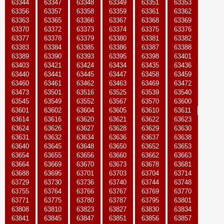
63344
63347
63348
63349
63351
63353
63356
63357
63358
63359
63361
63362
63363
63365
63366
63367
63368
63369
63370
63372
63373
63374
63375
63376
63377
63378
63379
63380
63381
63382
63383
63384
63385
63386
63387
63388
63389
63390
63393
63395
63398
63401
63403
63421
63424
63434
63435
63436
63440
63441
63445
63447
63458
63459
63460
63461
63462
63463
63469
63472
63473
63501
63516
63525
63539
63540
63545
63549
63552
63567
63570
63600
63601
63602
63604
63605
63610
63611
63614
63616
63620
63621
63622
63623
63624
63626
63627
63628
63629
63630
63631
63632
63634
63636
63637
63638
63640
63645
63648
63650
63652
63653
63654
63655
63656
63660
63662
63663
63664
63669
63670
63673
63678
63681
63688
63695
63701
63703
63704
63714
63729
63730
63736
63740
63744
63748
63755
63764
63766
63767
63769
63770
63771
63775
63780
63787
63795
63801
63808
63810
63823
63827
63830
63834
63841
63845
63847
63851
63856
63857