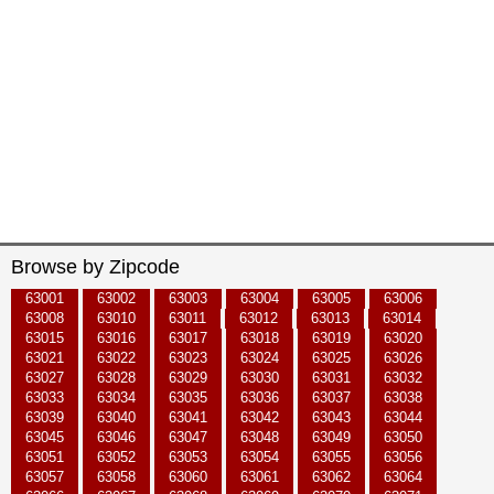
Browse by Zipcode
63001
63002
63003
63004
63005
63006
63008
63010
63011
63012
63013
63014
63015
63016
63017
63018
63019
63020
63021
63022
63023
63024
63025
63026
63027
63028
63029
63030
63031
63032
63033
63034
63035
63036
63037
63038
63039
63040
63041
63042
63043
63044
63045
63046
63047
63048
63049
63050
63051
63052
63053
63054
63055
63056
63057
63058
63060
63061
63062
63064