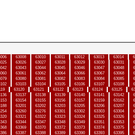
3006
63008
63010
63011
63012
63013
63014
6
3025
63026
63027
63028
63029
63030
63031
3042
63043
63044
63045
63046
63047
63048
3060
63061
63062
63064
63066
63067
63068
3079
63080
63081
63082
63083
63084
63085
3102
63103
63104
63105
63106
63107
63108
119
63120
63121
63122
63123
63124
63125
6
3136
63137
63138
63139
63140
63141
63142
3153
63154
63155
63156
63157
63159
63162
3188
63201
63202
63203
63205
63206
63207
3254
63260
63276
63301
63302
63303
63304
3320
63321
63322
63323
63324
63325
63326
3343
63344
63347
63348
63349
63351
63353
3368
63369
63370
63372
63373
63374
63375
3386
63387
63388
63389
63390
63393
63395