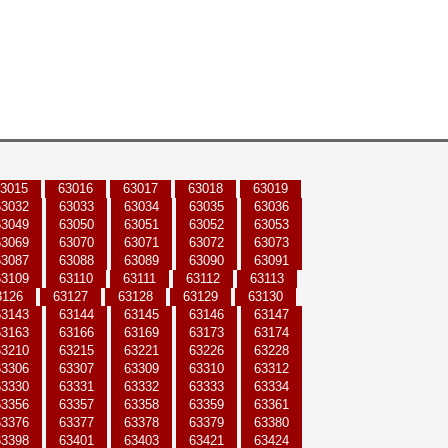
3015
63016
63017
63018
63019
63032
63033
63034
63035
63036
63049
63050
63051
63052
63053
63069
63070
63071
63072
63073
63087
63088
63089
63090
63091
63109
63110
63111
63112
63113
3126
63127
63128
63129
63130
63143
63144
63145
63146
63147
63163
63166
63169
63173
63174
63210
63215
63221
63226
63228
63306
63307
63309
63310
63312
63330
63331
63332
63333
63334
63356
63357
63358
63359
63361
63376
63377
63378
63379
63380
63398
63401
63403
63421
63424