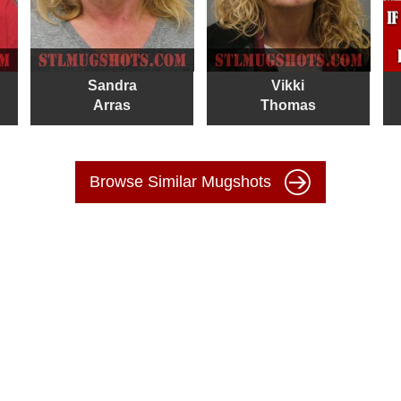
Sandra
Vikki
Arras
Thomas
Browse Similar Mugshots