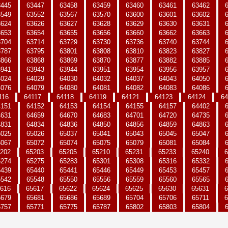
3445
63447
63458
63459
63460
63461
63462
3549
63552
63567
63570
63600
63601
63602
3624
63626
63627
63628
63629
63630
63631
3653
63654
63655
63656
63660
63662
63663
3704
63714
63729
63730
63736
63740
63744
3787
63795
63801
63808
63810
63823
63827
3866
63868
63869
63870
63877
63882
63885
3941
63943
63944
63951
63954
63956
63957
4024
64029
64030
64032
64037
64043
64050
4076
64079
64080
64081
64082
64083
64086
116
64117
64118
64119
64121
64123
64124
64
4151
64152
64153
64154
64155
64157
64402
4631
64659
64670
64683
64701
64720
64735
4831
64834
64836
64850
64856
64859
64863
5025
65026
65037
65041
65043
65045
65047
5067
65072
65074
65075
65079
65081
65084
202
65203
65205
65210
65231
65233
65240
6
5274
65275
65283
65301
65308
65316
65332
5439
65440
65441
65446
65449
65453
65457
5542
65548
65550
65556
65559
65560
65565
616
65617
65622
65624
65625
65630
65631
6
5679
65681
65686
65689
65704
65706
65711
6
5757
65771
65775
65787
65802
65803
65804