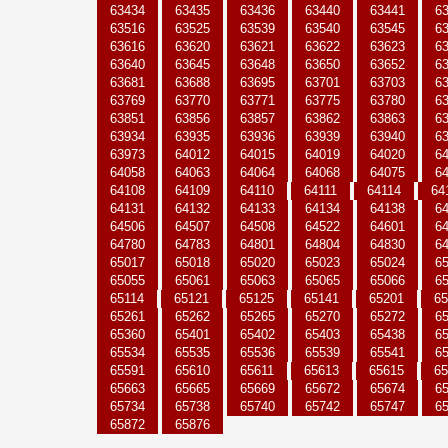
63434
63435
63436
63440
63441
6
63516
63525
63539
63540
63545
6
63616
63620
63621
63622
63623
6
63640
63645
63648
63650
63652
6
63681
63688
63695
63701
63703
6
63769
63770
63771
63775
63780
6
63851
63856
63857
63862
63863
6
63934
63935
63936
63939
63940
6
63973
64012
64015
64019
64020
6
64058
64063
64064
64068
64075
6
64108
64109
64110
64111
64114
64
64131
64132
64133
64134
64138
6
64506
64507
64508
64522
64601
6
64780
64783
64801
64804
64830
6
65017
65018
65020
65023
65024
6
65055
65061
65063
65065
65066
6
65114
65121
65125
65141
65201
65
65261
65262
65265
65270
65272
6
65360
65401
65402
65403
65438
6
65534
65535
65536
65539
65541
6
65591
65610
65611
65613
65615
65
65663
65665
65669
65672
65674
6
65734
65738
65740
65742
65747
6
65872
65876