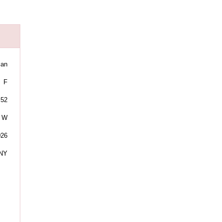
man
F
52
W
026
NY