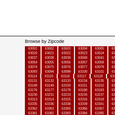
Browse by Zipcode
63001
63002
63003
63004
63005
6
63020
63021
63022
63023
63024
6
63037
63038
63039
63040
63041
6
63054
63055
63056
63057
63058
6
63074
63075
63076
63077
63078
6
63093
63094
63099
63100
63101
6
63114
63115
63116
63117
63118
63
63131
63132
63133
63134
63135
6
63148
63149
63150
63151
63152
6
63176
63177
63178
63180
63183
6
63230
63231
63233
63234
63237
6
63313
63314
63315
63316
63318
6
63335
63336
63338
63339
63341
6
63362
63363
63365
63366
63367
6
63381
63382
63383
63384
63385
6