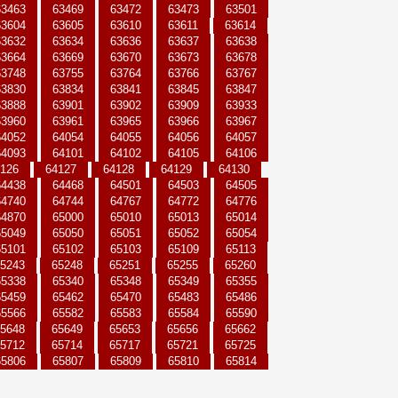
63463
63469
63472
63473
63501
63604
63605
63610
63611
63614
63632
63634
63636
63637
63638
63664
63669
63670
63673
63678
63748
63755
63764
63766
63767
63830
63834
63841
63845
63847
63888
63901
63902
63909
63933
63960
63961
63965
63966
63967
64052
64054
64055
64056
64057
64093
64101
64102
64105
64106
126
64127
64128
64129
64130
64438
64468
64501
64503
64505
64740
64744
64767
64772
64776
64870
65000
65010
65013
65014
65049
65050
65051
65052
65054
65101
65102
65103
65109
65113
5243
65248
65251
65255
65260
65338
65340
65348
65349
65355
65459
65462
65470
65483
65486
65566
65582
65583
65584
65590
5648
65649
65653
65656
65662
5712
65714
65717
65721
65725
65806
65807
65809
65810
65814