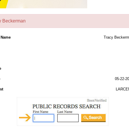
y Beckerman
l Name
Tracy Becker
e
e
05-22-2
st
LARCE