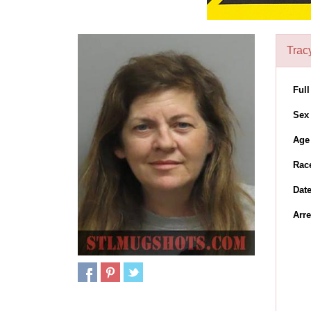
Trac
Ful
Sex
Age
Rac
Dat
Arre