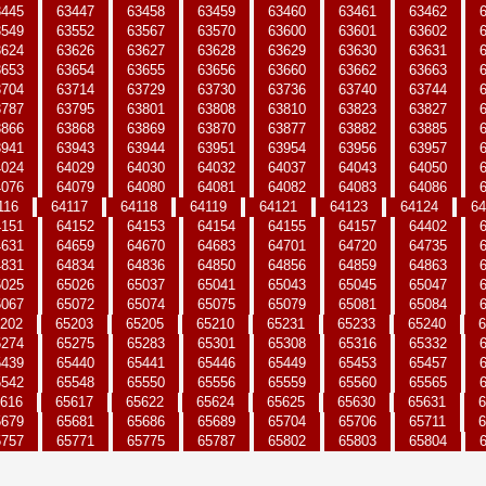
3445
63447
63458
63459
63460
63461
63462
3549
63552
63567
63570
63600
63601
63602
3624
63626
63627
63628
63629
63630
63631
3653
63654
63655
63656
63660
63662
63663
3704
63714
63729
63730
63736
63740
63744
3787
63795
63801
63808
63810
63823
63827
3866
63868
63869
63870
63877
63882
63885
3941
63943
63944
63951
63954
63956
63957
4024
64029
64030
64032
64037
64043
64050
4076
64079
64080
64081
64082
64083
64086
116
64117
64118
64119
64121
64123
64124
64
4151
64152
64153
64154
64155
64157
64402
4631
64659
64670
64683
64701
64720
64735
4831
64834
64836
64850
64856
64859
64863
5025
65026
65037
65041
65043
65045
65047
5067
65072
65074
65075
65079
65081
65084
202
65203
65205
65210
65231
65233
65240
6
5274
65275
65283
65301
65308
65316
65332
5439
65440
65441
65446
65449
65453
65457
5542
65548
65550
65556
65559
65560
65565
616
65617
65622
65624
65625
65630
65631
6
5679
65681
65686
65689
65704
65706
65711
6
5757
65771
65775
65787
65802
65803
65804