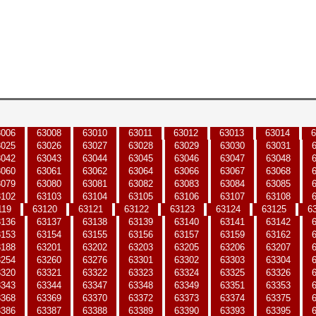
3006
63008
63010
63011
63012
63013
63014
6
3025
63026
63027
63028
63029
63030
63031
3042
63043
63044
63045
63046
63047
63048
3060
63061
63062
63064
63066
63067
63068
3079
63080
63081
63082
63083
63084
63085
3102
63103
63104
63105
63106
63107
63108
119
63120
63121
63122
63123
63124
63125
6
3136
63137
63138
63139
63140
63141
63142
3153
63154
63155
63156
63157
63159
63162
3188
63201
63202
63203
63205
63206
63207
3254
63260
63276
63301
63302
63303
63304
3320
63321
63322
63323
63324
63325
63326
3343
63344
63347
63348
63349
63351
63353
3368
63369
63370
63372
63373
63374
63375
3386
63387
63388
63389
63390
63393
63395