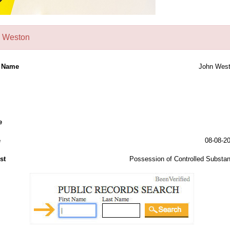
 Weston
l Name
John Wes
e
e
08-08-2
st
Possession of Controlled Substa