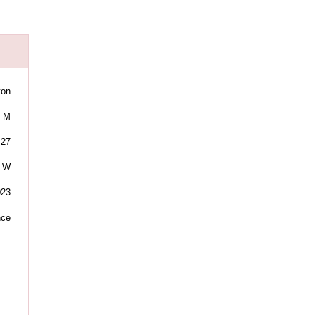
ton
M
27
W
023
nce