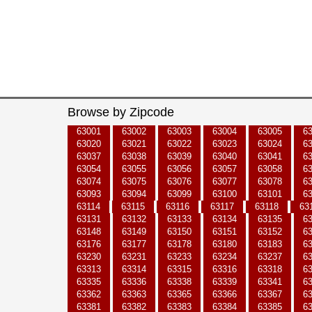
Browse by Zipcode
63001
63002
63003
63004
63005
6
63020
63021
63022
63023
63024
6
63037
63038
63039
63040
63041
6
63054
63055
63056
63057
63058
6
63074
63075
63076
63077
63078
6
63093
63094
63099
63100
63101
6
63114
63115
63116
63117
63118
63
63131
63132
63133
63134
63135
6
63148
63149
63150
63151
63152
6
63176
63177
63178
63180
63183
6
63230
63231
63233
63234
63237
6
63313
63314
63315
63316
63318
6
63335
63336
63338
63339
63341
6
63362
63363
63365
63366
63367
6
63381
63382
63383
63384
63385
6