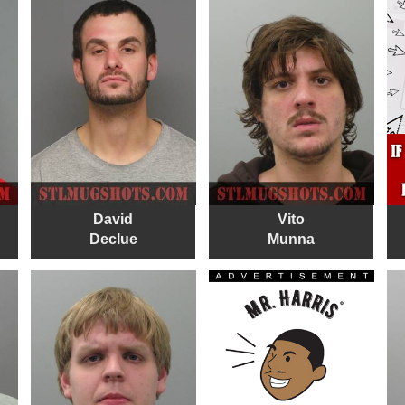
David
Vito
Declue
Munna