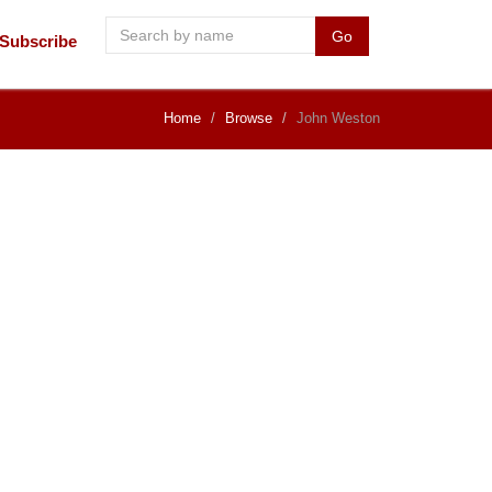
Go
Subscribe
Home
Browse
John Weston