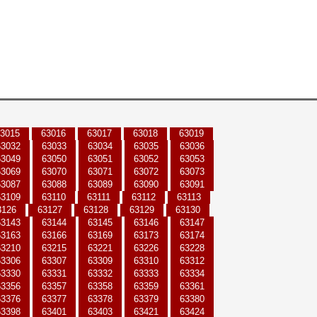
3015
63016
63017
63018
63019
63032
63033
63034
63035
63036
63049
63050
63051
63052
63053
63069
63070
63071
63072
63073
63087
63088
63089
63090
63091
63109
63110
63111
63112
63113
3126
63127
63128
63129
63130
63143
63144
63145
63146
63147
63163
63166
63169
63173
63174
63210
63215
63221
63226
63228
63306
63307
63309
63310
63312
63330
63331
63332
63333
63334
63356
63357
63358
63359
63361
63376
63377
63378
63379
63380
63398
63401
63403
63421
63424