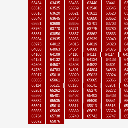
63434
63435
63436
63440
63441
6
63516
63525
63539
63540
63545
6
63616
63620
63621
63622
63623
6
63640
63645
63648
63650
63652
6
63681
63688
63695
63701
63703
6
63769
63770
63771
63775
63780
6
63851
63856
63857
63862
63863
6
63934
63935
63936
63939
63940
6
63973
64012
64015
64019
64020
6
64058
64063
64064
64068
64075
6
64108
64109
64110
64111
64114
64
64131
64132
64133
64134
64138
6
64506
64507
64508
64522
64601
6
64780
64783
64801
64804
64830
6
65017
65018
65020
65023
65024
6
65055
65061
65063
65065
65066
6
65114
65121
65125
65141
65201
65
65261
65262
65265
65270
65272
6
65360
65401
65402
65403
65438
6
65534
65535
65536
65539
65541
6
65591
65610
65611
65613
65615
65
65663
65665
65669
65672
65674
6
65734
65738
65740
65742
65747
6
65872
65876