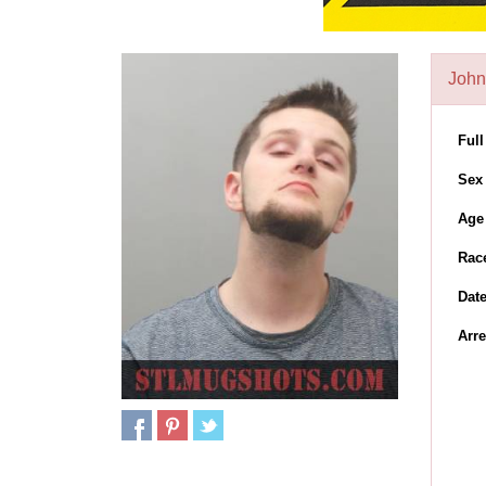
John
Ful
Sex
Age
Rac
Dat
Arre