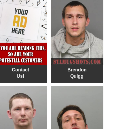
Contact
Brendon
Us!
Quigg