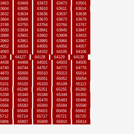
63463
63469
63472
63473
63501
63604
63605
63610
63611
63614
63632
63634
63636
63637
63638
63664
63669
63670
63673
63678
63748
63755
63764
63766
63767
63830
63834
63841
63845
63847
63888
63901
63902
63909
63933
63960
63961
63965
63966
63967
64052
64054
64055
64056
64057
64093
64101
64102
64105
64106
126
64127
64128
64129
64130
64438
64468
64501
64503
64505
64740
64744
64767
64772
64776
64870
65000
65010
65013
65014
65049
65050
65051
65052
65054
65101
65102
65103
65109
65113
5243
65248
65251
65255
65260
65338
65340
65348
65349
65355
65459
65462
65470
65483
65486
65566
65582
65583
65584
65590
5648
65649
65653
65656
65662
5712
65714
65717
65721
65725
65806
65807
65809
65810
65814