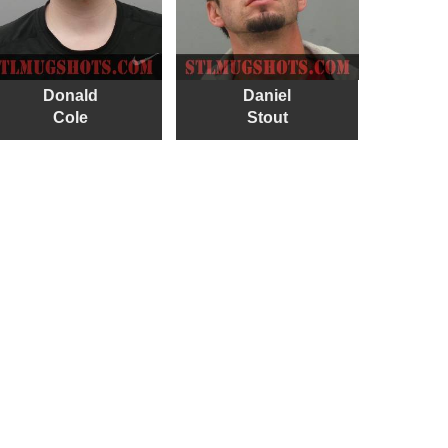
Donald
Daniel
Cole
Stout