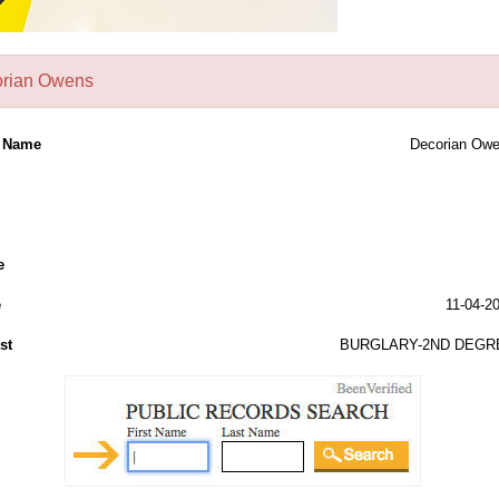
rian Owens
l Name
Decorian Ow
e
e
11-04-2
st
BURGLARY-2ND DEGR