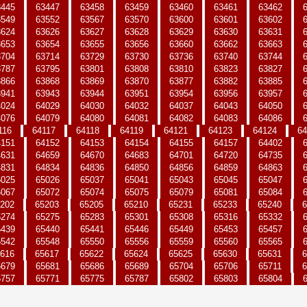
3445
63447
63458
63459
63460
63461
63462
3549
63552
63567
63570
63600
63601
63602
3624
63626
63627
63628
63629
63630
63631
3653
63654
63655
63656
63660
63662
63663
3704
63714
63729
63730
63736
63740
63744
3787
63795
63801
63808
63810
63823
63827
3866
63868
63869
63870
63877
63882
63885
3941
63943
63944
63951
63954
63956
63957
4024
64029
64030
64032
64037
64043
64050
4076
64079
64080
64081
64082
64083
64086
116
64117
64118
64119
64121
64123
64124
64
4151
64152
64153
64154
64155
64157
64402
4631
64659
64670
64683
64701
64720
64735
4831
64834
64836
64850
64856
64859
64863
5025
65026
65037
65041
65043
65045
65047
5067
65072
65074
65075
65079
65081
65084
202
65203
65205
65210
65231
65233
65240
6
5274
65275
65283
65301
65308
65316
65332
5439
65440
65441
65446
65449
65453
65457
5542
65548
65550
65556
65559
65560
65565
616
65617
65622
65624
65625
65630
65631
6
5679
65681
65686
65689
65704
65706
65711
6
5757
65771
65775
65787
65802
65803
65804