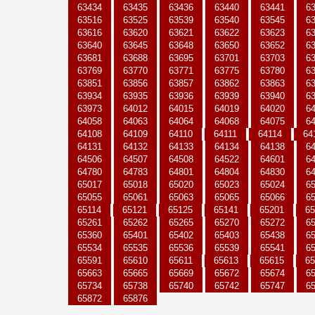
63434
63435
63436
63440
63441
6
63516
63525
63539
63540
63545
6
63616
63620
63621
63622
63623
6
63640
63645
63648
63650
63652
6
63681
63688
63695
63701
63703
6
63769
63770
63771
63775
63780
6
63851
63856
63857
63862
63863
6
63934
63935
63936
63939
63940
6
63973
64012
64015
64019
64020
6
64058
64063
64064
64068
64075
6
64108
64109
64110
64111
64114
64
64131
64132
64133
64134
64138
6
64506
64507
64508
64522
64601
6
64780
64783
64801
64804
64830
6
65017
65018
65020
65023
65024
6
65055
65061
65063
65065
65066
6
65114
65121
65125
65141
65201
65
65261
65262
65265
65270
65272
6
65360
65401
65402
65403
65438
6
65534
65535
65536
65539
65541
6
65591
65610
65611
65613
65615
65
65663
65665
65669
65672
65674
6
65734
65738
65740
65742
65747
6
65872
65876