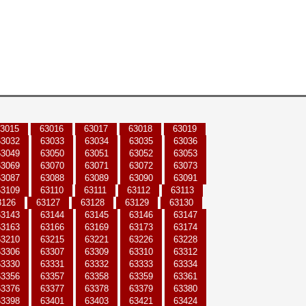
3015
63016
63017
63018
63019
63032
63033
63034
63035
63036
63049
63050
63051
63052
63053
63069
63070
63071
63072
63073
63087
63088
63089
63090
63091
63109
63110
63111
63112
63113
3126
63127
63128
63129
63130
63143
63144
63145
63146
63147
63163
63166
63169
63173
63174
63210
63215
63221
63226
63228
63306
63307
63309
63310
63312
63330
63331
63332
63333
63334
63356
63357
63358
63359
63361
63376
63377
63378
63379
63380
63398
63401
63403
63421
63424