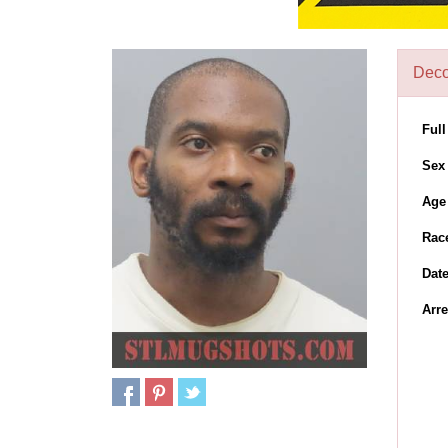
Deco
Ful
Sex
Age
Rac
Dat
Arre