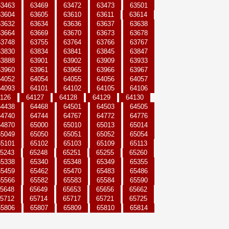
63463
63469
63472
63473
63501
63604
63605
63610
63611
63614
63632
63634
63636
63637
63638
63664
63669
63670
63673
63678
63748
63755
63764
63766
63767
63830
63834
63841
63845
63847
63888
63901
63902
63909
63933
63960
63961
63965
63966
63967
64052
64054
64055
64056
64057
64093
64101
64102
64105
64106
126
64127
64128
64129
64130
64438
64468
64501
64503
64505
64740
64744
64767
64772
64776
64870
65000
65010
65013
65014
65049
65050
65051
65052
65054
65101
65102
65103
65109
65113
5243
65248
65251
65255
65260
65338
65340
65348
65349
65355
65459
65462
65470
65483
65486
65566
65582
65583
65584
65590
5648
65649
65653
65656
65662
5712
65714
65717
65721
65725
65806
65807
65809
65810
65814