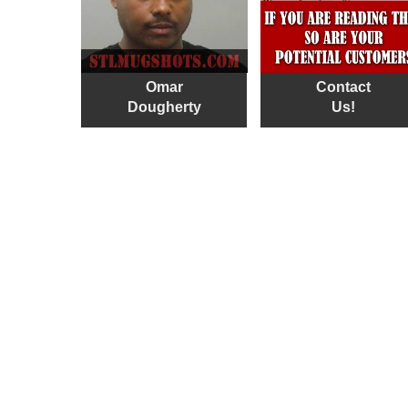
Omar
Contact
Dougherty
Us!