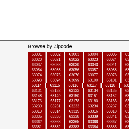
Browse by Zipcode
63001
63002
63003
63004
63005
6
63020
63021
63022
63023
63024
6
63037
63038
63039
63040
63041
6
63054
63055
63056
63057
63058
6
63074
63075
63076
63077
63078
6
63093
63094
63099
63100
63101
6
63114
63115
63116
63117
63118
63
63131
63132
63133
63134
63135
6
63148
63149
63150
63151
63152
6
63176
63177
63178
63180
63183
6
63230
63231
63233
63234
63237
6
63313
63314
63315
63316
63318
6
63335
63336
63338
63339
63341
6
63362
63363
63365
63366
63367
6
63381
63382
63383
63384
63385
6