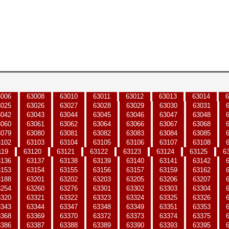
3006
63008
63010
63011
63012
63013
63014
6
3025
63026
63027
63028
63029
63030
63031
3042
63043
63044
63045
63046
63047
63048
3060
63061
63062
63064
63066
63067
63068
3079
63080
63081
63082
63083
63084
63085
3102
63103
63104
63105
63106
63107
63108
119
63120
63121
63122
63123
63124
63125
6
3136
63137
63138
63139
63140
63141
63142
3153
63154
63155
63156
63157
63159
63162
3188
63201
63202
63203
63205
63206
63207
3254
63260
63276
63301
63302
63303
63304
3320
63321
63322
63323
63324
63325
63326
3343
63344
63347
63348
63349
63351
63353
3368
63369
63370
63372
63373
63374
63375
3386
63387
63388
63389
63390
63393
63395