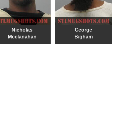
Nicholas
George
Mcclanahan
Bigham