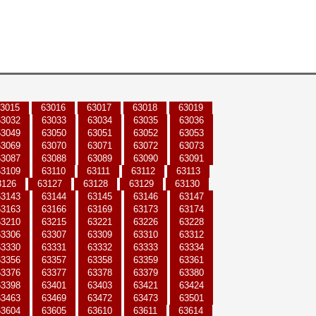
3015
63016
63017
63018
63019
63032
63033
63034
63035
63036
63049
63050
63051
63052
63053
63069
63070
63071
63072
63073
63087
63088
63089
63090
63091
63109
63110
63111
63112
63113
3126
63127
63128
63129
63130
63143
63144
63145
63146
63147
63163
63166
63169
63173
63174
63210
63215
63221
63226
63228
63306
63307
63309
63310
63312
63330
63331
63332
63333
63334
63356
63357
63358
63359
63361
63376
63377
63378
63379
63380
63398
63401
63403
63421
63424
63463
63469
63472
63473
63501
63604
63605
63610
63611
63614