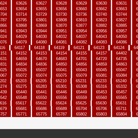
3624
63626
63627
63628
63629
63630
63631
3653
63654
63655
63656
63660
63662
63663
3704
63714
63729
63730
63736
63740
63744
3787
63795
63801
63808
63810
63823
63827
3866
63868
63869
63870
63877
63882
63885
3941
63943
63944
63951
63954
63956
63957
4024
64029
64030
64032
64037
64043
64050
4076
64079
64080
64081
64082
64083
64086
116
64117
64118
64119
64121
64123
64124
64
4151
64152
64153
64154
64155
64157
64402
4631
64659
64670
64683
64701
64720
64735
4831
64834
64836
64850
64856
64859
64863
5025
65026
65037
65041
65043
65045
65047
5067
65072
65074
65075
65079
65081
65084
202
65203
65205
65210
65231
65233
65240
6
5274
65275
65283
65301
65308
65316
65332
5439
65440
65441
65446
65449
65453
65457
5542
65548
65550
65556
65559
65560
65565
616
65617
65622
65624
65625
65630
65631
6
5679
65681
65686
65689
65704
65706
65711
6
5757
65771
65775
65787
65802
65803
65804