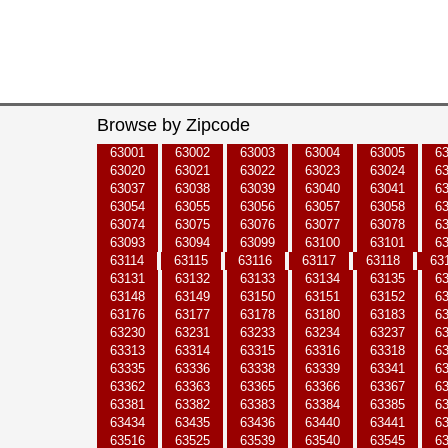
Browse by Zipcode
63001
63002
63003
63004
63005
6
63020
63021
63022
63023
63024
6
63037
63038
63039
63040
63041
6
63054
63055
63056
63057
63058
6
63074
63075
63076
63077
63078
6
63093
63094
63099
63100
63101
6
63114
63115
63116
63117
63118
63
63131
63132
63133
63134
63135
6
63148
63149
63150
63151
63152
6
63176
63177
63178
63180
63183
6
63230
63231
63233
63234
63237
6
63313
63314
63315
63316
63318
6
63335
63336
63338
63339
63341
6
63362
63363
63365
63366
63367
6
63381
63382
63383
63384
63385
6
63434
63435
63436
63440
63441
6
63516
63525
63539
63540
63545
6