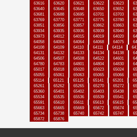
63616
63620
63621
63622
63623
6
63640
63645
63648
63650
63652
6
63681
63688
63695
63701
63703
6
63769
63770
63771
63775
63780
6
63851
63856
63857
63862
63863
6
63934
63935
63936
63939
63940
6
63973
64012
64015
64019
64020
6
64058
64063
64064
64068
64075
6
64108
64109
64110
64111
64114
64
64131
64132
64133
64134
64138
6
64506
64507
64508
64522
64601
6
64780
64783
64801
64804
64830
6
65017
65018
65020
65023
65024
6
65055
65061
65063
65065
65066
6
65114
65121
65125
65141
65201
65
65261
65262
65265
65270
65272
6
65360
65401
65402
65403
65438
6
65534
65535
65536
65539
65541
6
65591
65610
65611
65613
65615
65
65663
65665
65669
65672
65674
6
65734
65738
65740
65742
65747
6
65872
65876