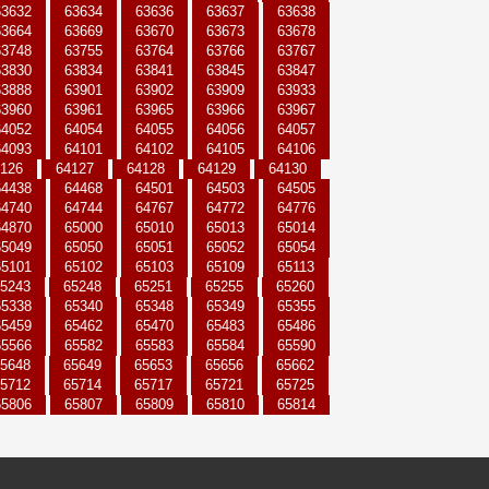
63632
63634
63636
63637
63638
63664
63669
63670
63673
63678
63748
63755
63764
63766
63767
63830
63834
63841
63845
63847
63888
63901
63902
63909
63933
63960
63961
63965
63966
63967
64052
64054
64055
64056
64057
64093
64101
64102
64105
64106
126
64127
64128
64129
64130
64438
64468
64501
64503
64505
64740
64744
64767
64772
64776
64870
65000
65010
65013
65014
65049
65050
65051
65052
65054
65101
65102
65103
65109
65113
5243
65248
65251
65255
65260
65338
65340
65348
65349
65355
65459
65462
65470
65483
65486
65566
65582
65583
65584
65590
5648
65649
65653
65656
65662
5712
65714
65717
65721
65725
65806
65807
65809
65810
65814