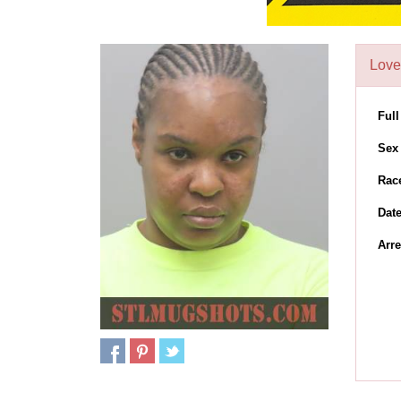
Love
Ful
Sex
Rac
Dat
Arre