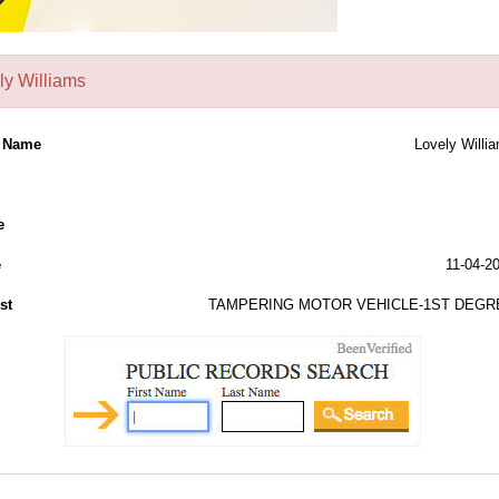
ly Williams
l Name
Lovely Willi
e
e
11-04-2
st
TAMPERING MOTOR VEHICLE-1ST DEGR