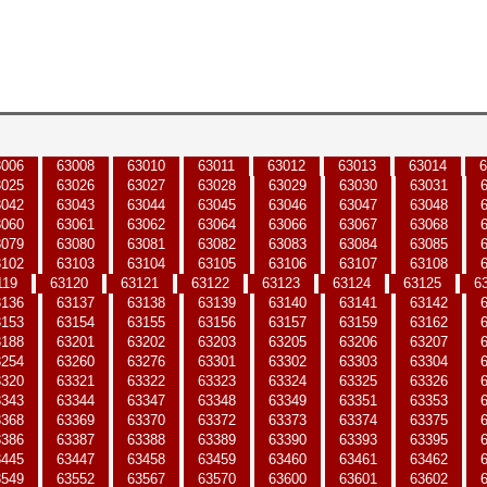
3006
63008
63010
63011
63012
63013
63014
6
3025
63026
63027
63028
63029
63030
63031
3042
63043
63044
63045
63046
63047
63048
3060
63061
63062
63064
63066
63067
63068
3079
63080
63081
63082
63083
63084
63085
3102
63103
63104
63105
63106
63107
63108
119
63120
63121
63122
63123
63124
63125
6
3136
63137
63138
63139
63140
63141
63142
3153
63154
63155
63156
63157
63159
63162
3188
63201
63202
63203
63205
63206
63207
3254
63260
63276
63301
63302
63303
63304
3320
63321
63322
63323
63324
63325
63326
3343
63344
63347
63348
63349
63351
63353
3368
63369
63370
63372
63373
63374
63375
3386
63387
63388
63389
63390
63393
63395
3445
63447
63458
63459
63460
63461
63462
3549
63552
63567
63570
63600
63601
63602