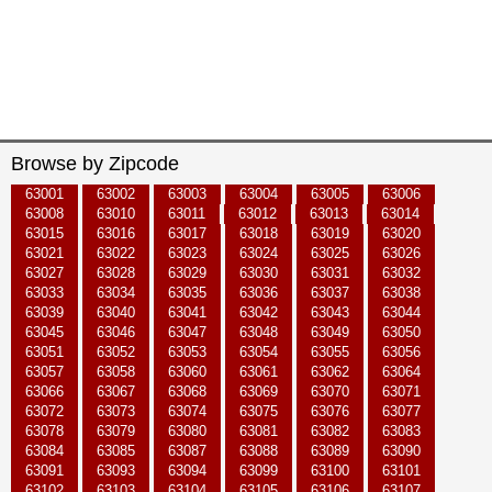
Browse by Zipcode
63001
63002
63003
63004
63005
63006
63008
63010
63011
63012
63013
63014
63015
63016
63017
63018
63019
63020
63021
63022
63023
63024
63025
63026
63027
63028
63029
63030
63031
63032
63033
63034
63035
63036
63037
63038
63039
63040
63041
63042
63043
63044
63045
63046
63047
63048
63049
63050
63051
63052
63053
63054
63055
63056
63057
63058
63060
63061
63062
63064
63066
63067
63068
63069
63070
63071
63072
63073
63074
63075
63076
63077
63078
63079
63080
63081
63082
63083
63084
63085
63087
63088
63089
63090
63091
63093
63094
63099
63100
63101
63102
63103
63104
63105
63106
63107