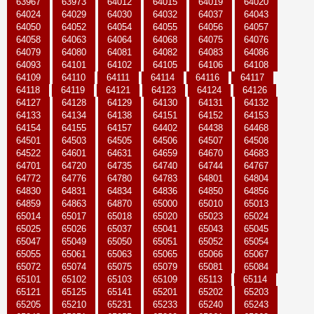
63967
63973
64012
64015
64019
64020
64024
64029
64030
64032
64037
64043
64050
64052
64054
64055
64056
64057
64058
64063
64064
64068
64075
64076
64079
64080
64081
64082
64083
64086
64093
64101
64102
64105
64106
64108
64109
64110
64111
64114
64116
64117
64118
64119
64121
64123
64124
64126
64127
64128
64129
64130
64131
64132
64133
64134
64138
64151
64152
64153
64154
64155
64157
64402
64438
64468
64501
64503
64505
64506
64507
64508
64522
64601
64631
64659
64670
64683
64701
64720
64735
64740
64744
64767
64772
64776
64780
64783
64801
64804
64830
64831
64834
64836
64850
64856
64859
64863
64870
65000
65010
65013
65014
65017
65018
65020
65023
65024
65025
65026
65037
65041
65043
65045
65047
65049
65050
65051
65052
65054
65055
65061
65063
65065
65066
65067
65072
65074
65075
65079
65081
65084
65101
65102
65103
65109
65113
65114
65121
65125
65141
65201
65202
65203
65205
65210
65231
65233
65240
65243