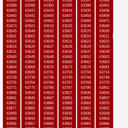
63383
63384
63385
63386
63387
63388
63389
63390
63393
63395
63398
63401
63403
63421
63424
63434
63435
63436
63440
63441
63445
63447
63458
63459
63460
63461
63462
63463
63469
63472
63473
63501
63516
63525
63539
63540
63545
63549
63552
63567
63570
63600
63601
63602
63604
63605
63610
63611
63614
63616
63620
63621
63622
63623
63624
63626
63627
63628
63629
63630
63631
63632
63634
63636
63637
63638
63640
63645
63648
63650
63652
63653
63654
63655
63656
63660
63662
63663
63664
63669
63670
63673
63678
63681
63688
63695
63701
63703
63704
63714
63729
63730
63736
63740
63744
63748
63755
63764
63766
63767
63769
63770
63771
63775
63780
63787
63795
63801
63808
63810
63823
63827
63830
63834
63841
63845
63847
63851
63856
63857
63862
63863
63866
63868
63869
63870
63877
63882
63885
63888
63901
63902
63909
63933
63934
63935
63936
63939
63940
63941
63943
63944
63951
63954
63956
63957
63960
63961
63965
63966