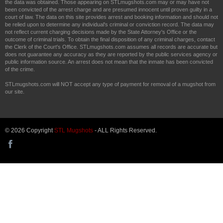
the data was obtained. Those appearing on STLmugshots.com may or may have not
been convicted of the arrest charge and are presumed innocent until proven guilty in a
court of law. The data on this site provides arrest and booking information and should not
be relied upon to determine any individual's criminal or conviction record. The data may
not reflect current charging decisions made by the State Attorney's Office or the
outcome of criminal trials. To obtain the final disposition of any criminal charges, contact
the Clerk of the Court's Office. STLmugshots.com assumes all records are accurate but
does not guarantee any accuracy as they are reported by the public services agency or
public information source. An arrest does not mean that the inmate has been convicted
of the crime.
STLmugshots.com will NOT accept any type of payment for removal of a mugshot from
our site.
© 2026 Copyright
STL Mugshots
- ALL Rights Reserved.