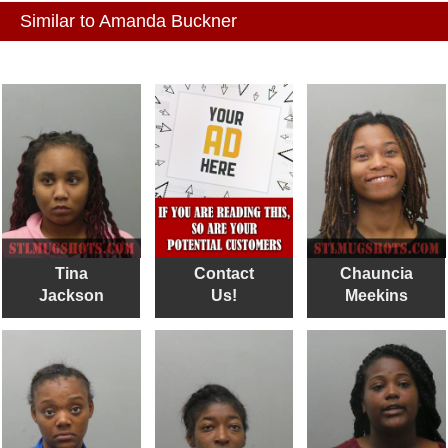
Similar to Amanda Buckner
Tina
Contact
Chauncia
Jackson
Us!
Meekins