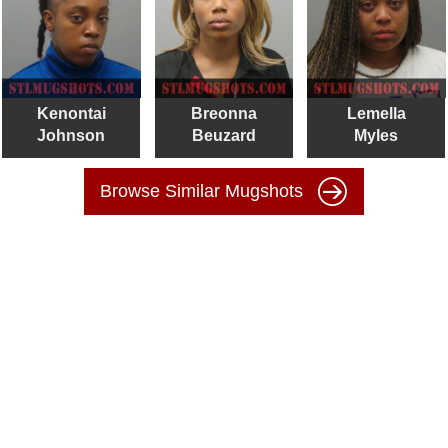
Kenontai
Breonna
Lemella
Johnson
Beuzard
Myles
Browse Similar Mugshots