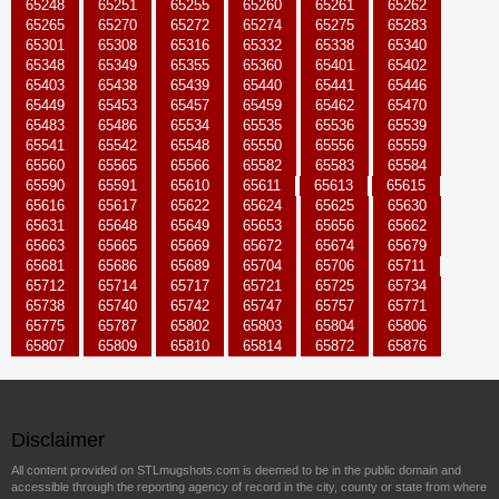
65248
65251
65255
65260
65261
65262
65265
65270
65272
65274
65275
65283
65301
65308
65316
65332
65338
65340
65348
65349
65355
65360
65401
65402
65403
65438
65439
65440
65441
65446
65449
65453
65457
65459
65462
65470
65483
65486
65534
65535
65536
65539
65541
65542
65548
65550
65556
65559
65560
65565
65566
65582
65583
65584
65590
65591
65610
65611
65613
65615
65616
65617
65622
65624
65625
65630
65631
65648
65649
65653
65656
65662
65663
65665
65669
65672
65674
65679
65681
65686
65689
65704
65706
65711
65712
65714
65717
65721
65725
65734
65738
65740
65742
65747
65757
65771
65775
65787
65802
65803
65804
65806
65807
65809
65810
65814
65872
65876
Disclaimer
All content provided on STLmugshots.com is deemed to be in the public domain and
accessible through the reporting agency of record in the city, county or state from where