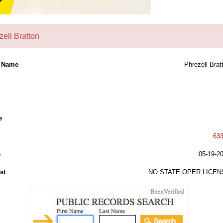
zell Bratton
l Name
Phrezell Brat
e
63
e
05-19-2
st
NO STATE OPER LICEN