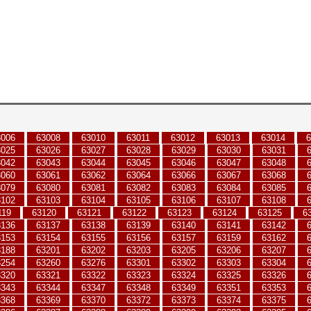
3006
63008
63010
63011
63012
63013
63014
6
3025
63026
63027
63028
63029
63030
63031
3042
63043
63044
63045
63046
63047
63048
3060
63061
63062
63064
63066
63067
63068
3079
63080
63081
63082
63083
63084
63085
3102
63103
63104
63105
63106
63107
63108
119
63120
63121
63122
63123
63124
63125
6
3136
63137
63138
63139
63140
63141
63142
3153
63154
63155
63156
63157
63159
63162
3188
63201
63202
63203
63205
63206
63207
3254
63260
63276
63301
63302
63303
63304
3320
63321
63322
63323
63324
63325
63326
3343
63344
63347
63348
63349
63351
63353
3368
63369
63370
63372
63373
63374
63375