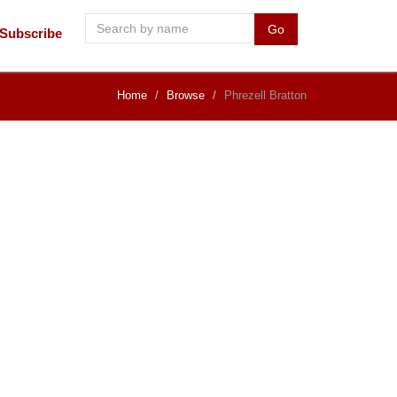
Go
Subscribe
Home
Browse
Phrezell Bratton