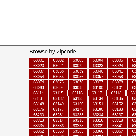
Browse by Zipcode
63001
63002
63003
63004
63005
6
63020
63021
63022
63023
63024
6
63037
63038
63039
63040
63041
6
63054
63055
63056
63057
63058
6
63074
63075
63076
63077
63078
6
63093
63094
63099
63100
63101
6
63114
63115
63116
63117
63118
63
63131
63132
63133
63134
63135
6
63148
63149
63150
63151
63152
6
63176
63177
63178
63180
63183
6
63230
63231
63233
63234
63237
6
63313
63314
63315
63316
63318
6
63335
63336
63338
63339
63341
6
63362
63363
63365
63366
63367
6