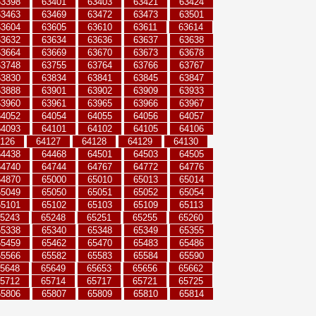
63398
63401
63403
63421
63424
63463
63469
63472
63473
63501
63604
63605
63610
63611
63614
63632
63634
63636
63637
63638
63664
63669
63670
63673
63678
63748
63755
63764
63766
63767
63830
63834
63841
63845
63847
63888
63901
63902
63909
63933
63960
63961
63965
63966
63967
64052
64054
64055
64056
64057
64093
64101
64102
64105
64106
126
64127
64128
64129
64130
64438
64468
64501
64503
64505
64740
64744
64767
64772
64776
64870
65000
65010
65013
65014
65049
65050
65051
65052
65054
65101
65102
65103
65109
65113
5243
65248
65251
65255
65260
65338
65340
65348
65349
65355
65459
65462
65470
65483
65486
65566
65582
65583
65584
65590
5648
65649
65653
65656
65662
5712
65714
65717
65721
65725
65806
65807
65809
65810
65814