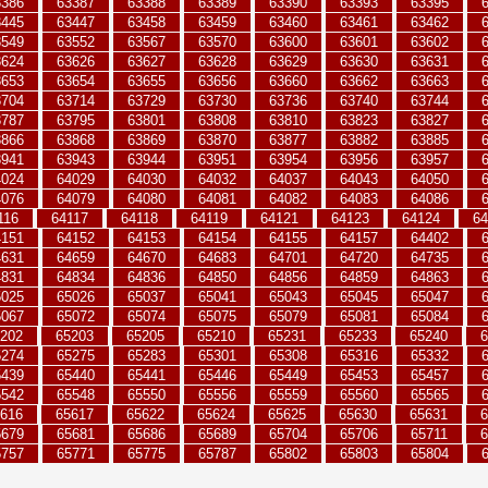
3386
63387
63388
63389
63390
63393
63395
3445
63447
63458
63459
63460
63461
63462
3549
63552
63567
63570
63600
63601
63602
3624
63626
63627
63628
63629
63630
63631
3653
63654
63655
63656
63660
63662
63663
3704
63714
63729
63730
63736
63740
63744
3787
63795
63801
63808
63810
63823
63827
3866
63868
63869
63870
63877
63882
63885
3941
63943
63944
63951
63954
63956
63957
4024
64029
64030
64032
64037
64043
64050
4076
64079
64080
64081
64082
64083
64086
116
64117
64118
64119
64121
64123
64124
64
4151
64152
64153
64154
64155
64157
64402
4631
64659
64670
64683
64701
64720
64735
4831
64834
64836
64850
64856
64859
64863
5025
65026
65037
65041
65043
65045
65047
5067
65072
65074
65075
65079
65081
65084
202
65203
65205
65210
65231
65233
65240
6
5274
65275
65283
65301
65308
65316
65332
5439
65440
65441
65446
65449
65453
65457
5542
65548
65550
65556
65559
65560
65565
616
65617
65622
65624
65625
65630
65631
6
5679
65681
65686
65689
65704
65706
65711
6
5757
65771
65775
65787
65802
65803
65804