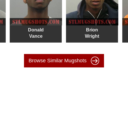
Donald
Brion
Vance
Wright
Browse Similar Mugshots