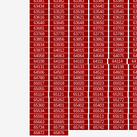
63381
63382
63383
63384
63385
6
63434
63435
63436
63440
63441
6
63516
63525
63539
63540
63545
6
63616
63620
63621
63622
63623
6
63640
63645
63648
63650
63652
6
63681
63688
63695
63701
63703
6
63769
63770
63771
63775
63780
6
63851
63856
63857
63862
63863
6
63934
63935
63936
63939
63940
6
63973
64012
64015
64019
64020
6
64058
64063
64064
64068
64075
6
64108
64109
64110
64111
64114
64
64131
64132
64133
64134
64138
6
64506
64507
64508
64522
64601
6
64780
64783
64801
64804
64830
6
65017
65018
65020
65023
65024
6
65055
65061
65063
65065
65066
6
65114
65121
65125
65141
65201
65
65261
65262
65265
65270
65272
6
65360
65401
65402
65403
65438
6
65534
65535
65536
65539
65541
6
65591
65610
65611
65613
65615
65
65663
65665
65669
65672
65674
6
65734
65738
65740
65742
65747
6
65872
65876