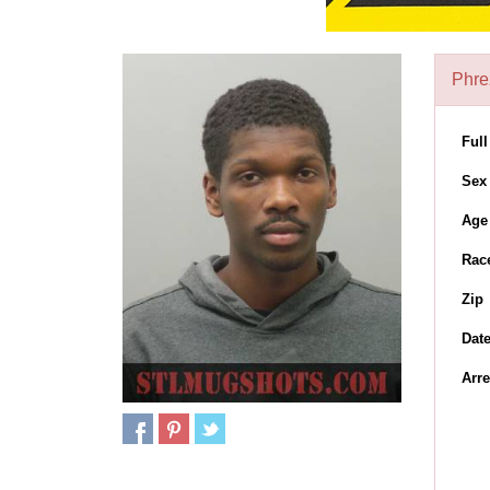
Phre
Ful
Sex
Age
Rac
Zip
Dat
Arre