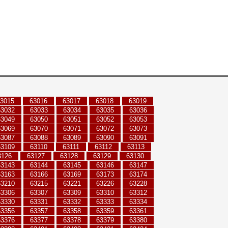
3015
63016
63017
63018
63019
63032
63033
63034
63035
63036
63049
63050
63051
63052
63053
63069
63070
63071
63072
63073
63087
63088
63089
63090
63091
63109
63110
63111
63112
63113
3126
63127
63128
63129
63130
63143
63144
63145
63146
63147
63163
63166
63169
63173
63174
63210
63215
63221
63226
63228
63306
63307
63309
63310
63312
63330
63331
63332
63333
63334
63356
63357
63358
63359
63361
63376
63377
63378
63379
63380