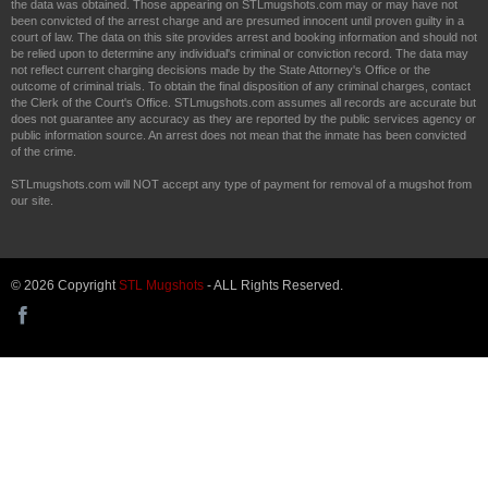
the data was obtained. Those appearing on STLmugshots.com may or may have not
been convicted of the arrest charge and are presumed innocent until proven guilty in a
court of law. The data on this site provides arrest and booking information and should not
be relied upon to determine any individual's criminal or conviction record. The data may
not reflect current charging decisions made by the State Attorney's Office or the
outcome of criminal trials. To obtain the final disposition of any criminal charges, contact
the Clerk of the Court's Office. STLmugshots.com assumes all records are accurate but
does not guarantee any accuracy as they are reported by the public services agency or
public information source. An arrest does not mean that the inmate has been convicted
of the crime.
STLmugshots.com will NOT accept any type of payment for removal of a mugshot from
our site.
© 2026 Copyright
STL Mugshots
- ALL Rights Reserved.