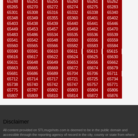
65248
65251
65255
65260
65261
65262
65265
65270
65272
65274
65275
65283
65301
65308
65316
65332
65338
65340
65348
65349
65355
65360
65401
65402
65403
65438
65439
65440
65441
65446
65449
65453
65457
65459
65462
65470
65483
65486
65534
65535
65536
65539
65541
65542
65548
65550
65556
65559
65560
65565
65566
65582
65583
65584
65590
65591
65610
65611
65613
65615
65616
65617
65622
65624
65625
65630
65631
65648
65649
65653
65656
65662
65663
65665
65669
65672
65674
65679
65681
65686
65689
65704
65706
65711
65712
65714
65717
65721
65725
65734
65738
65740
65742
65747
65757
65771
65775
65787
65802
65803
65804
65806
65807
65809
65810
65814
65872
65876
Disclaimer
All content provided on STLmugshots.com is deemed to be in the public domain and
accessible through the reporting agency of record in the city, county or state from where