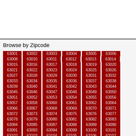
Browse by Zipcode
63001
63002
63003
63004
63005
63006
63008
63010
63011
63012
63013
63014
63015
63016
63017
63018
63019
63020
63021
63022
63023
63024
63025
63026
63027
63028
63029
63030
63031
63032
63033
63034
63035
63036
63037
63038
63039
63040
63041
63042
63043
63044
63045
63046
63047
63048
63049
63050
63051
63052
63053
63054
63055
63056
63057
63058
63060
63061
63062
63064
63066
63067
63068
63069
63070
63071
63072
63073
63074
63075
63076
63077
63078
63079
63080
63081
63082
63083
63084
63085
63087
63088
63089
63090
63091
63093
63094
63099
63100
63101
63102
63103
63104
63105
63106
63107