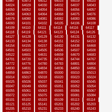
63967
63973
64012
64015
64019
64020
64024
64029
64030
64032
64037
64043
64050
64052
64054
64055
64056
64057
64058
64063
64064
64068
64075
64076
64079
64080
64081
64082
64083
64086
64093
64101
64102
64105
64106
64108
64109
64110
64111
64114
64116
64117
64118
64119
64121
64123
64124
64126
64127
64128
64129
64130
64131
64132
64133
64134
64138
64151
64152
64153
64154
64155
64157
64402
64438
64468
64501
64503
64505
64506
64507
64508
64522
64601
64631
64659
64670
64683
64701
64720
64735
64740
64744
64767
64772
64776
64780
64783
64801
64804
64830
64831
64834
64836
64850
64856
64859
64863
64870
65000
65010
65013
65014
65017
65018
65020
65023
65024
65025
65026
65037
65041
65043
65045
65047
65049
65050
65051
65052
65054
65055
65061
65063
65065
65066
65067
65072
65074
65075
65079
65081
65084
65101
65102
65103
65109
65113
65114
65121
65125
65141
65201
65202
65203
65205
65210
65231
65233
65240
65243