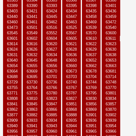
63383
63384
63385
63386
63387
63388
63389
63390
63393
63395
63398
63401
63403
63421
63424
63434
63435
63436
63440
63441
63445
63447
63458
63459
63460
63461
63462
63463
63469
63472
63473
63501
63516
63525
63539
63540
63545
63549
63552
63567
63570
63600
63601
63602
63604
63605
63610
63611
63614
63616
63620
63621
63622
63623
63624
63626
63627
63628
63629
63630
63631
63632
63634
63636
63637
63638
63640
63645
63648
63650
63652
63653
63654
63655
63656
63660
63662
63663
63664
63669
63670
63673
63678
63681
63688
63695
63701
63703
63704
63714
63729
63730
63736
63740
63744
63748
63755
63764
63766
63767
63769
63770
63771
63775
63780
63787
63795
63801
63808
63810
63823
63827
63830
63834
63841
63845
63847
63851
63856
63857
63862
63863
63866
63868
63869
63870
63877
63882
63885
63888
63901
63902
63909
63933
63934
63935
63936
63939
63940
63941
63943
63944
63951
63954
63956
63957
63960
63961
63965
63966