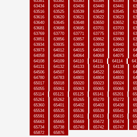
63381
63382
63383
63384
63385
6
63434
63435
63436
63440
63441
6
63516
63525
63539
63540
63545
6
63616
63620
63621
63622
63623
6
63640
63645
63648
63650
63652
6
63681
63688
63695
63701
63703
6
63769
63770
63771
63775
63780
6
63851
63856
63857
63862
63863
6
63934
63935
63936
63939
63940
6
63973
64012
64015
64019
64020
6
64058
64063
64064
64068
64075
6
64108
64109
64110
64111
64114
64
64131
64132
64133
64134
64138
6
64506
64507
64508
64522
64601
6
64780
64783
64801
64804
64830
6
65017
65018
65020
65023
65024
6
65055
65061
65063
65065
65066
6
65114
65121
65125
65141
65201
65
65261
65262
65265
65270
65272
6
65360
65401
65402
65403
65438
6
65534
65535
65536
65539
65541
6
65591
65610
65611
65613
65615
65
65663
65665
65669
65672
65674
6
65734
65738
65740
65742
65747
6
65872
65876