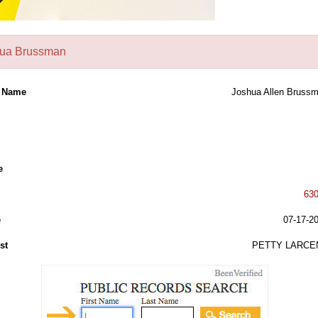
ua Brussman
l Name
Joshua Allen Bruss
e
63
e
07-17-2
st
PETTY LARCE