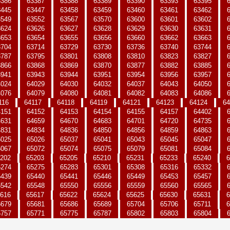
3386
63387
63388
63389
63390
63393
63395
3445
63447
63458
63459
63460
63461
63462
3549
63552
63567
63570
63600
63601
63602
3624
63626
63627
63628
63629
63630
63631
3653
63654
63655
63656
63660
63662
63663
3704
63714
63729
63730
63736
63740
63744
3787
63795
63801
63808
63810
63823
63827
3866
63868
63869
63870
63877
63882
63885
3941
63943
63944
63951
63954
63956
63957
4024
64029
64030
64032
64037
64043
64050
4076
64079
64080
64081
64082
64083
64086
116
64117
64118
64119
64121
64123
64124
64
4151
64152
64153
64154
64155
64157
64402
4631
64659
64670
64683
64701
64720
64735
4831
64834
64836
64850
64856
64859
64863
5025
65026
65037
65041
65043
65045
65047
5067
65072
65074
65075
65079
65081
65084
202
65203
65205
65210
65231
65233
65240
6
5274
65275
65283
65301
65308
65316
65332
5439
65440
65441
65446
65449
65453
65457
5542
65548
65550
65556
65559
65560
65565
616
65617
65622
65624
65625
65630
65631
6
5679
65681
65686
65689
65704
65706
65711
6
5757
65771
65775
65787
65802
65803
65804