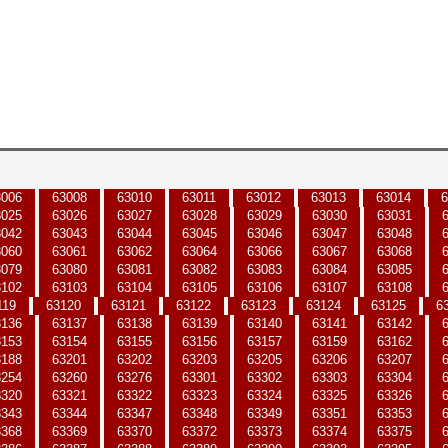
3006
63008
63010
63011
63012
63013
63014
6
3025
63026
63027
63028
63029
63030
63031
3042
63043
63044
63045
63046
63047
63048
3060
63061
63062
63064
63066
63067
63068
3079
63080
63081
63082
63083
63084
63085
3102
63103
63104
63105
63106
63107
63108
119
63120
63121
63122
63123
63124
63125
6
3136
63137
63138
63139
63140
63141
63142
3153
63154
63155
63156
63157
63159
63162
3188
63201
63202
63203
63205
63206
63207
3254
63260
63276
63301
63302
63303
63304
3320
63321
63322
63323
63324
63325
63326
3343
63344
63347
63348
63349
63351
63353
3368
63369
63370
63372
63373
63374
63375