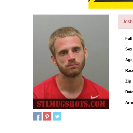
Josh
Ful
Sex
Age
Rac
Zip
Dat
Arre