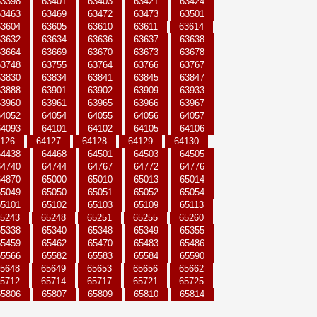
63398
63401
63403
63421
63424
63463
63469
63472
63473
63501
63604
63605
63610
63611
63614
63632
63634
63636
63637
63638
63664
63669
63670
63673
63678
63748
63755
63764
63766
63767
63830
63834
63841
63845
63847
63888
63901
63902
63909
63933
63960
63961
63965
63966
63967
64052
64054
64055
64056
64057
64093
64101
64102
64105
64106
126
64127
64128
64129
64130
64438
64468
64501
64503
64505
64740
64744
64767
64772
64776
64870
65000
65010
65013
65014
65049
65050
65051
65052
65054
65101
65102
65103
65109
65113
5243
65248
65251
65255
65260
65338
65340
65348
65349
65355
65459
65462
65470
65483
65486
65566
65582
65583
65584
65590
5648
65649
65653
65656
65662
5712
65714
65717
65721
65725
65806
65807
65809
65810
65814