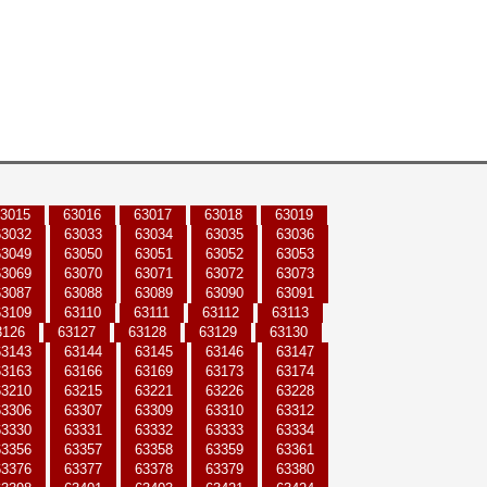
3015
63016
63017
63018
63019
63032
63033
63034
63035
63036
63049
63050
63051
63052
63053
63069
63070
63071
63072
63073
63087
63088
63089
63090
63091
63109
63110
63111
63112
63113
3126
63127
63128
63129
63130
63143
63144
63145
63146
63147
63163
63166
63169
63173
63174
63210
63215
63221
63226
63228
63306
63307
63309
63310
63312
63330
63331
63332
63333
63334
63356
63357
63358
63359
63361
63376
63377
63378
63379
63380