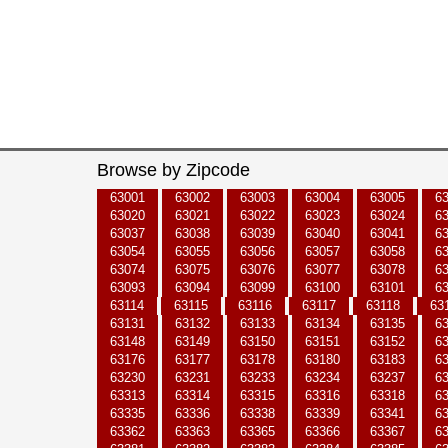
Browse by Zipcode
63001
63002
63003
63004
63005
6
63020
63021
63022
63023
63024
6
63037
63038
63039
63040
63041
6
63054
63055
63056
63057
63058
6
63074
63075
63076
63077
63078
6
63093
63094
63099
63100
63101
6
63114
63115
63116
63117
63118
63
63131
63132
63133
63134
63135
6
63148
63149
63150
63151
63152
6
63176
63177
63178
63180
63183
6
63230
63231
63233
63234
63237
6
63313
63314
63315
63316
63318
6
63335
63336
63338
63339
63341
6
63362
63363
63365
63366
63367
6