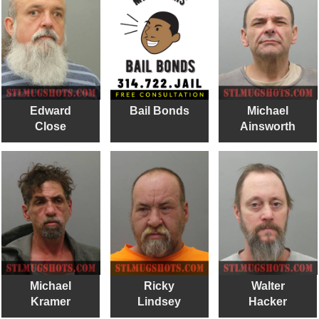
Edward
Bail Bonds
Michael
Close
Ainsworth
Michael
Ricky
Walter
Kramer
Lindsey
Hacker