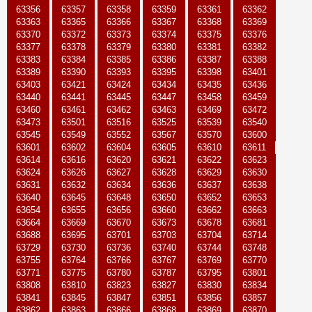
63356
63357
63358
63359
63361
63362
63363
63365
63366
63367
63368
63369
63370
63372
63373
63374
63375
63376
63377
63378
63379
63380
63381
63382
63383
63384
63385
63386
63387
63388
63389
63390
63393
63395
63398
63401
63403
63421
63424
63434
63435
63436
63440
63441
63445
63447
63458
63459
63460
63461
63462
63463
63469
63472
63473
63501
63516
63525
63539
63540
63545
63549
63552
63567
63570
63600
63601
63602
63604
63605
63610
63611
63614
63616
63620
63621
63622
63623
63624
63626
63627
63628
63629
63630
63631
63632
63634
63636
63637
63638
63640
63645
63648
63650
63652
63653
63654
63655
63656
63660
63662
63663
63664
63669
63670
63673
63678
63681
63688
63695
63701
63703
63704
63714
63729
63730
63736
63740
63744
63748
63755
63764
63766
63767
63769
63770
63771
63775
63780
63787
63795
63801
63808
63810
63823
63827
63830
63834
63841
63845
63847
63851
63856
63857
63862
63863
63866
63868
63869
63870