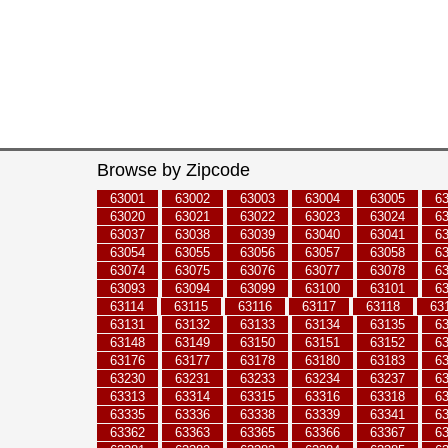
Browse by Zipcode
63001
63002
63003
63004
63005
6
63020
63021
63022
63023
63024
6
63037
63038
63039
63040
63041
6
63054
63055
63056
63057
63058
6
63074
63075
63076
63077
63078
6
63093
63094
63099
63100
63101
6
63114
63115
63116
63117
63118
63
63131
63132
63133
63134
63135
6
63148
63149
63150
63151
63152
6
63176
63177
63178
63180
63183
6
63230
63231
63233
63234
63237
6
63313
63314
63315
63316
63318
6
63335
63336
63338
63339
63341
6
63362
63363
63365
63366
63367
6