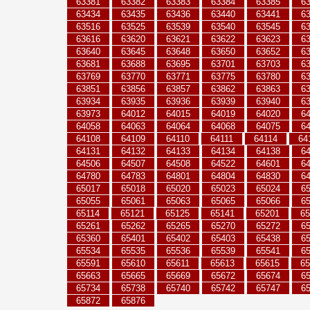
63381
63382
63383
63384
63385
6
63434
63435
63436
63440
63441
6
63516
63525
63539
63540
63545
6
63616
63620
63621
63622
63623
6
63640
63645
63648
63650
63652
6
63681
63688
63695
63701
63703
6
63769
63770
63771
63775
63780
6
63851
63856
63857
63862
63863
6
63934
63935
63936
63939
63940
6
63973
64012
64015
64019
64020
6
64058
64063
64064
64068
64075
6
64108
64109
64110
64111
64114
64
64131
64132
64133
64134
64138
6
64506
64507
64508
64522
64601
6
64780
64783
64801
64804
64830
6
65017
65018
65020
65023
65024
6
65055
65061
65063
65065
65066
6
65114
65121
65125
65141
65201
65
65261
65262
65265
65270
65272
6
65360
65401
65402
65403
65438
6
65534
65535
65536
65539
65541
6
65591
65610
65611
65613
65615
65
65663
65665
65669
65672
65674
6
65734
65738
65740
65742
65747
6
65872
65876