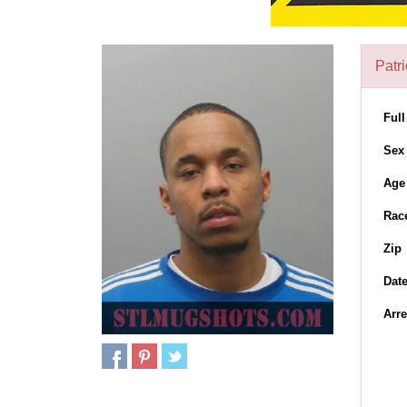
Patri
Ful
Sex
Age
Rac
Zip
Dat
Arre