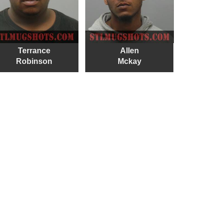
Terrance
Allen
Robinson
Mckay