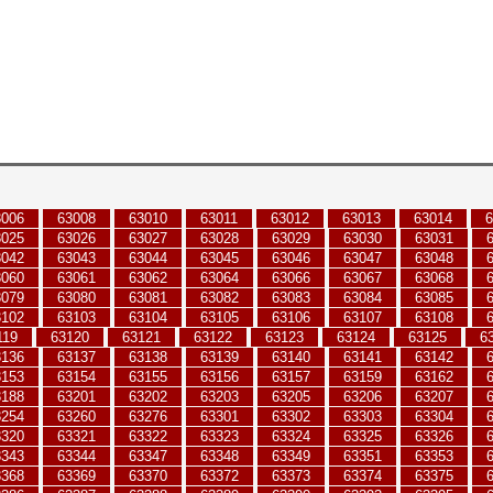
3006
63008
63010
63011
63012
63013
63014
6
3025
63026
63027
63028
63029
63030
63031
3042
63043
63044
63045
63046
63047
63048
3060
63061
63062
63064
63066
63067
63068
3079
63080
63081
63082
63083
63084
63085
3102
63103
63104
63105
63106
63107
63108
119
63120
63121
63122
63123
63124
63125
6
3136
63137
63138
63139
63140
63141
63142
3153
63154
63155
63156
63157
63159
63162
3188
63201
63202
63203
63205
63206
63207
3254
63260
63276
63301
63302
63303
63304
3320
63321
63322
63323
63324
63325
63326
3343
63344
63347
63348
63349
63351
63353
3368
63369
63370
63372
63373
63374
63375