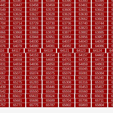
3386
63387
63388
63389
63390
63393
63395
3445
63447
63458
63459
63460
63461
63462
3549
63552
63567
63570
63600
63601
63602
3624
63626
63627
63628
63629
63630
63631
3653
63654
63655
63656
63660
63662
63663
3704
63714
63729
63730
63736
63740
63744
3787
63795
63801
63808
63810
63823
63827
3866
63868
63869
63870
63877
63882
63885
3941
63943
63944
63951
63954
63956
63957
4024
64029
64030
64032
64037
64043
64050
4076
64079
64080
64081
64082
64083
64086
116
64117
64118
64119
64121
64123
64124
64
4151
64152
64153
64154
64155
64157
64402
4631
64659
64670
64683
64701
64720
64735
4831
64834
64836
64850
64856
64859
64863
5025
65026
65037
65041
65043
65045
65047
5067
65072
65074
65075
65079
65081
65084
202
65203
65205
65210
65231
65233
65240
6
5274
65275
65283
65301
65308
65316
65332
5439
65440
65441
65446
65449
65453
65457
5542
65548
65550
65556
65559
65560
65565
616
65617
65622
65624
65625
65630
65631
6
5679
65681
65686
65689
65704
65706
65711
6
5757
65771
65775
65787
65802
65803
65804