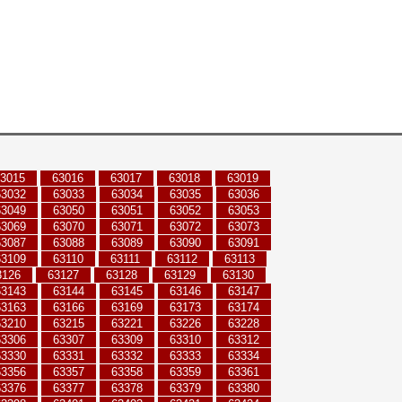
3015
63016
63017
63018
63019
63032
63033
63034
63035
63036
63049
63050
63051
63052
63053
63069
63070
63071
63072
63073
63087
63088
63089
63090
63091
63109
63110
63111
63112
63113
3126
63127
63128
63129
63130
63143
63144
63145
63146
63147
63163
63166
63169
63173
63174
63210
63215
63221
63226
63228
63306
63307
63309
63310
63312
63330
63331
63332
63333
63334
63356
63357
63358
63359
63361
63376
63377
63378
63379
63380