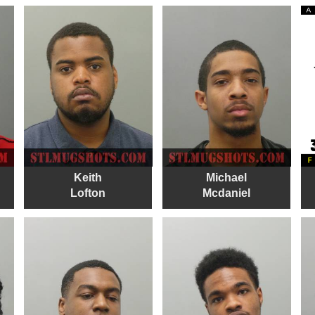
Keith
Michael
Lofton
Mcdaniel