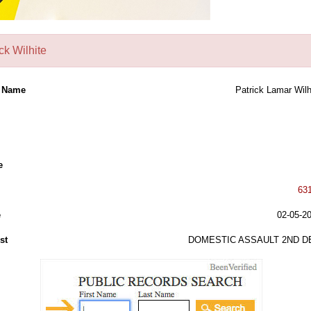
ck Wilhite
l Name
Patrick Lamar Wilh
e
63
e
02-05-2
st
DOMESTIC ASSAULT 2ND D