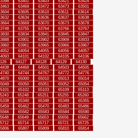
63398
63401
63403
63421
63424
63463
63469
63472
63473
63501
63604
63605
63610
63611
63614
63632
63634
63636
63637
63638
63664
63669
63670
63673
63678
63748
63755
63764
63766
63767
63830
63834
63841
63845
63847
63888
63901
63902
63909
63933
63960
63961
63965
63966
63967
64052
64054
64055
64056
64057
64093
64101
64102
64105
64106
126
64127
64128
64129
64130
64438
64468
64501
64503
64505
64740
64744
64767
64772
64776
64870
65000
65010
65013
65014
65049
65050
65051
65052
65054
65101
65102
65103
65109
65113
5243
65248
65251
65255
65260
65338
65340
65348
65349
65355
65459
65462
65470
65483
65486
65566
65582
65583
65584
65590
5648
65649
65653
65656
65662
5712
65714
65717
65721
65725
65806
65807
65809
65810
65814