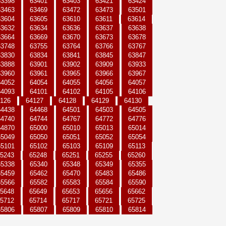
63398
63401
63403
63421
63424
63463
63469
63472
63473
63501
63604
63605
63610
63611
63614
63632
63634
63636
63637
63638
63664
63669
63670
63673
63678
63748
63755
63764
63766
63767
63830
63834
63841
63845
63847
63888
63901
63902
63909
63933
63960
63961
63965
63966
63967
64052
64054
64055
64056
64057
64093
64101
64102
64105
64106
126
64127
64128
64129
64130
64438
64468
64501
64503
64505
64740
64744
64767
64772
64776
64870
65000
65010
65013
65014
65049
65050
65051
65052
65054
65101
65102
65103
65109
65113
5243
65248
65251
65255
65260
65338
65340
65348
65349
65355
65459
65462
65470
65483
65486
65566
65582
65583
65584
65590
5648
65649
65653
65656
65662
5712
65714
65717
65721
65725
65806
65807
65809
65810
65814