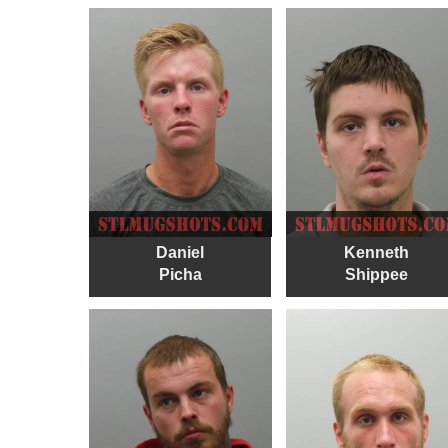
Daniel
Kenneth
Picha
Shippee