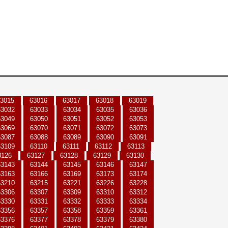
3015
63016
63017
63018
63019
63032
63033
63034
63035
63036
63049
63050
63051
63052
63053
63069
63070
63071
63072
63073
63087
63088
63089
63090
63091
63109
63110
63111
63112
63113
3126
63127
63128
63129
63130
63143
63144
63145
63146
63147
63163
63166
63169
63173
63174
63210
63215
63221
63226
63228
63306
63307
63309
63310
63312
63330
63331
63332
63333
63334
63356
63357
63358
63359
63361
63376
63377
63378
63379
63380