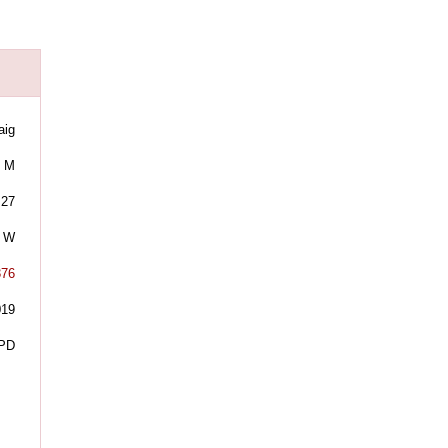
aig
M
27
W
376
019
PD