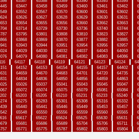
3386
63387
63388
63389
63390
63393
63395
3445
63447
63458
63459
63460
63461
63462
3549
63552
63567
63570
63600
63601
63602
3624
63626
63627
63628
63629
63630
63631
3653
63654
63655
63656
63660
63662
63663
3704
63714
63729
63730
63736
63740
63744
3787
63795
63801
63808
63810
63823
63827
3866
63868
63869
63870
63877
63882
63885
3941
63943
63944
63951
63954
63956
63957
4024
64029
64030
64032
64037
64043
64050
4076
64079
64080
64081
64082
64083
64086
116
64117
64118
64119
64121
64123
64124
64
4151
64152
64153
64154
64155
64157
64402
4631
64659
64670
64683
64701
64720
64735
4831
64834
64836
64850
64856
64859
64863
5025
65026
65037
65041
65043
65045
65047
5067
65072
65074
65075
65079
65081
65084
202
65203
65205
65210
65231
65233
65240
6
5274
65275
65283
65301
65308
65316
65332
5439
65440
65441
65446
65449
65453
65457
5542
65548
65550
65556
65559
65560
65565
616
65617
65622
65624
65625
65630
65631
6
5679
65681
65686
65689
65704
65706
65711
6
5757
65771
65775
65787
65802
65803
65804