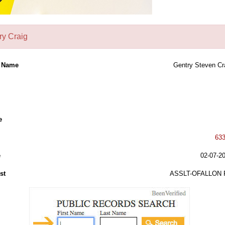
ry Craig
l Name
Gentry Steven Cr
e
63
e
02-07-2
st
ASSLT-OFALLON 