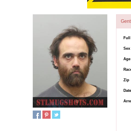
Gent
Ful
Sex
Age
Rac
Zip
Dat
Arre