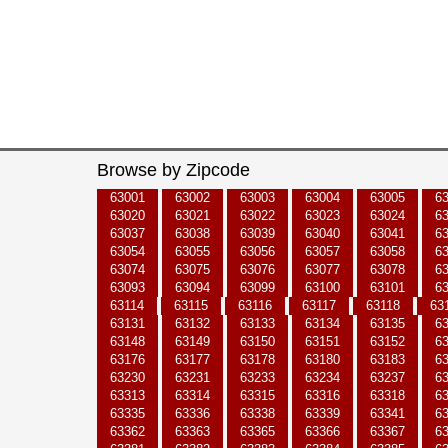
Browse by Zipcode
63001
63002
63003
63004
63005
6
63020
63021
63022
63023
63024
6
63037
63038
63039
63040
63041
6
63054
63055
63056
63057
63058
6
63074
63075
63076
63077
63078
6
63093
63094
63099
63100
63101
6
63114
63115
63116
63117
63118
63
63131
63132
63133
63134
63135
6
63148
63149
63150
63151
63152
6
63176
63177
63178
63180
63183
6
63230
63231
63233
63234
63237
6
63313
63314
63315
63316
63318
6
63335
63336
63338
63339
63341
6
63362
63363
63365
63366
63367
6