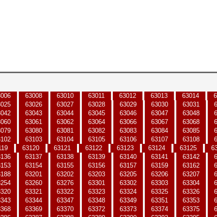
3006
63008
63010
63011
63012
63013
63014
6
3025
63026
63027
63028
63029
63030
63031
3042
63043
63044
63045
63046
63047
63048
3060
63061
63062
63064
63066
63067
63068
3079
63080
63081
63082
63083
63084
63085
3102
63103
63104
63105
63106
63107
63108
119
63120
63121
63122
63123
63124
63125
6
3136
63137
63138
63139
63140
63141
63142
3153
63154
63155
63156
63157
63159
63162
3188
63201
63202
63203
63205
63206
63207
3254
63260
63276
63301
63302
63303
63304
3320
63321
63322
63323
63324
63325
63326
3343
63344
63347
63348
63349
63351
63353
3368
63369
63370
63372
63373
63374
63375