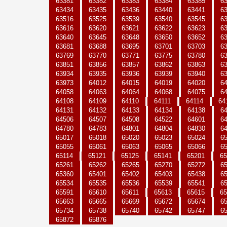
63381
63382
63383
63384
63385
6
63434
63435
63436
63440
63441
6
63516
63525
63539
63540
63545
6
63616
63620
63621
63622
63623
6
63640
63645
63648
63650
63652
6
63681
63688
63695
63701
63703
6
63769
63770
63771
63775
63780
6
63851
63856
63857
63862
63863
6
63934
63935
63936
63939
63940
6
63973
64012
64015
64019
64020
6
64058
64063
64064
64068
64075
6
64108
64109
64110
64111
64114
64
64131
64132
64133
64134
64138
6
64506
64507
64508
64522
64601
6
64780
64783
64801
64804
64830
6
65017
65018
65020
65023
65024
6
65055
65061
65063
65065
65066
6
65114
65121
65125
65141
65201
65
65261
65262
65265
65270
65272
6
65360
65401
65402
65403
65438
6
65534
65535
65536
65539
65541
6
65591
65610
65611
65613
65615
65
65663
65665
65669
65672
65674
6
65734
65738
65740
65742
65747
6
65872
65876