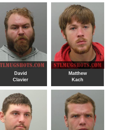
David
Matthew
Clavier
Kach