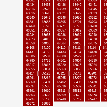
63381
63382
63383
63384
63385
6
63434
63435
63436
63440
63441
6
63516
63525
63539
63540
63545
6
63616
63620
63621
63622
63623
6
63640
63645
63648
63650
63652
6
63681
63688
63695
63701
63703
6
63769
63770
63771
63775
63780
6
63851
63856
63857
63862
63863
6
63934
63935
63936
63939
63940
6
63973
64012
64015
64019
64020
6
64058
64063
64064
64068
64075
6
64108
64109
64110
64111
64114
64
64131
64132
64133
64134
64138
6
64506
64507
64508
64522
64601
6
64780
64783
64801
64804
64830
6
65017
65018
65020
65023
65024
6
65055
65061
65063
65065
65066
6
65114
65121
65125
65141
65201
65
65261
65262
65265
65270
65272
6
65360
65401
65402
65403
65438
6
65534
65535
65536
65539
65541
6
65591
65610
65611
65613
65615
65
65663
65665
65669
65672
65674
6
65734
65738
65740
65742
65747
6
65872
65876