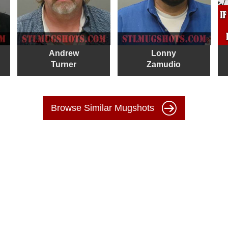
Andrew
Lonny
Turner
Zamudio
Browse Similar Mugshots