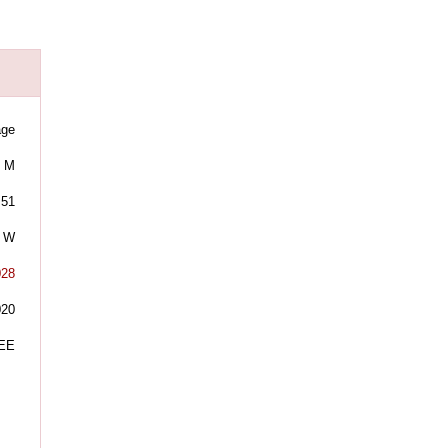
age
M
51
W
028
020
EE