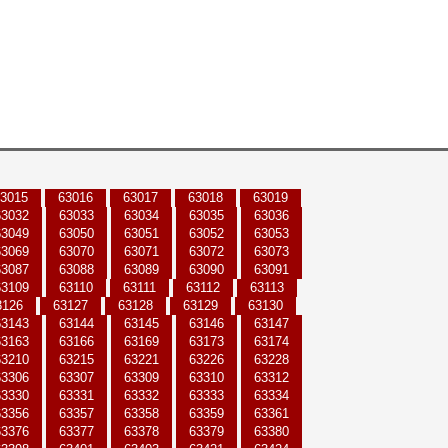
3015
63016
63017
63018
63019
63032
63033
63034
63035
63036
63049
63050
63051
63052
63053
63069
63070
63071
63072
63073
63087
63088
63089
63090
63091
63109
63110
63111
63112
63113
3126
63127
63128
63129
63130
63143
63144
63145
63146
63147
63163
63166
63169
63173
63174
63210
63215
63221
63226
63228
63306
63307
63309
63310
63312
63330
63331
63332
63333
63334
63356
63357
63358
63359
63361
63376
63377
63378
63379
63380