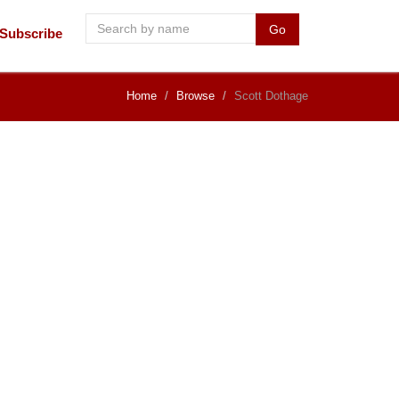
Go
Subscribe
Home
Browse
Scott Dothage