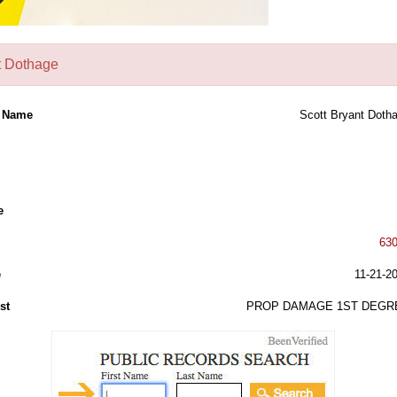
t Dothage
l Name
Scott Bryant Doth
e
63
e
11-21-2
st
PROP DAMAGE 1ST DEGR