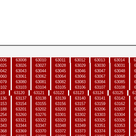
3006
63008
63010
63011
63012
63013
63014
6
3025
63026
63027
63028
63029
63030
63031
3042
63043
63044
63045
63046
63047
63048
3060
63061
63062
63064
63066
63067
63068
3079
63080
63081
63082
63083
63084
63085
3102
63103
63104
63105
63106
63107
63108
119
63120
63121
63122
63123
63124
63125
6
3136
63137
63138
63139
63140
63141
63142
3153
63154
63155
63156
63157
63159
63162
3188
63201
63202
63203
63205
63206
63207
3254
63260
63276
63301
63302
63303
63304
3320
63321
63322
63323
63324
63325
63326
3343
63344
63347
63348
63349
63351
63353
3368
63369
63370
63372
63373
63374
63375