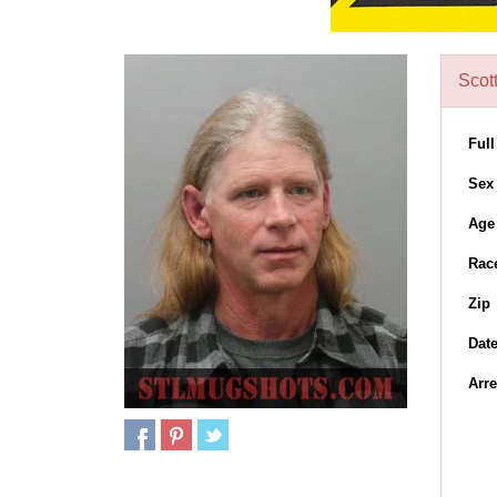
Scot
Ful
Sex
Age
Rac
Zip
Dat
Arre