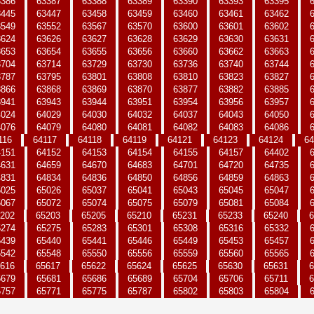
3386
63387
63388
63389
63390
63393
63395
3445
63447
63458
63459
63460
63461
63462
3549
63552
63567
63570
63600
63601
63602
3624
63626
63627
63628
63629
63630
63631
3653
63654
63655
63656
63660
63662
63663
3704
63714
63729
63730
63736
63740
63744
3787
63795
63801
63808
63810
63823
63827
3866
63868
63869
63870
63877
63882
63885
3941
63943
63944
63951
63954
63956
63957
4024
64029
64030
64032
64037
64043
64050
4076
64079
64080
64081
64082
64083
64086
116
64117
64118
64119
64121
64123
64124
64
4151
64152
64153
64154
64155
64157
64402
4631
64659
64670
64683
64701
64720
64735
4831
64834
64836
64850
64856
64859
64863
5025
65026
65037
65041
65043
65045
65047
5067
65072
65074
65075
65079
65081
65084
202
65203
65205
65210
65231
65233
65240
6
5274
65275
65283
65301
65308
65316
65332
5439
65440
65441
65446
65449
65453
65457
5542
65548
65550
65556
65559
65560
65565
616
65617
65622
65624
65625
65630
65631
6
5679
65681
65686
65689
65704
65706
65711
6
5757
65771
65775
65787
65802
65803
65804