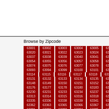
Browse by Zipcode
63001
63002
63003
63004
63005
6
63020
63021
63022
63023
63024
6
63037
63038
63039
63040
63041
6
63054
63055
63056
63057
63058
6
63074
63075
63076
63077
63078
6
63093
63094
63099
63100
63101
6
63114
63115
63116
63117
63118
63
63131
63132
63133
63134
63135
6
63148
63149
63150
63151
63152
6
63176
63177
63178
63180
63183
6
63230
63231
63233
63234
63237
6
63313
63314
63315
63316
63318
6
63335
63336
63338
63339
63341
6
63362
63363
63365
63366
63367
6