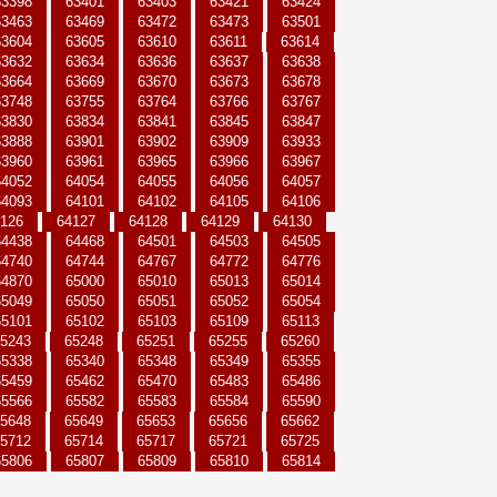
63398
63401
63403
63421
63424
63463
63469
63472
63473
63501
63604
63605
63610
63611
63614
63632
63634
63636
63637
63638
63664
63669
63670
63673
63678
63748
63755
63764
63766
63767
63830
63834
63841
63845
63847
63888
63901
63902
63909
63933
63960
63961
63965
63966
63967
64052
64054
64055
64056
64057
64093
64101
64102
64105
64106
126
64127
64128
64129
64130
64438
64468
64501
64503
64505
64740
64744
64767
64772
64776
64870
65000
65010
65013
65014
65049
65050
65051
65052
65054
65101
65102
65103
65109
65113
5243
65248
65251
65255
65260
65338
65340
65348
65349
65355
65459
65462
65470
65483
65486
65566
65582
65583
65584
65590
5648
65649
65653
65656
65662
5712
65714
65717
65721
65725
65806
65807
65809
65810
65814