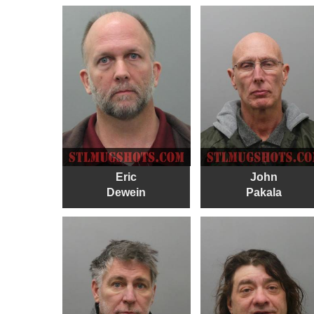
Eric
John
Dewein
Pakala